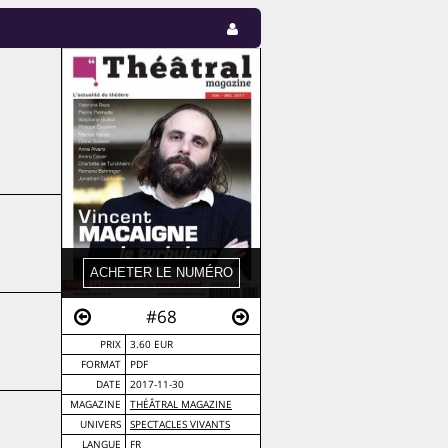
#68
PRIX
3.60 EUR
FORMAT
PDF
DATE
2017-11-30
MAGAZINE
THÉÂTRAL MAGAZINE
UNIVERS
SPECTACLES VIVANTS
LANGUE
FR