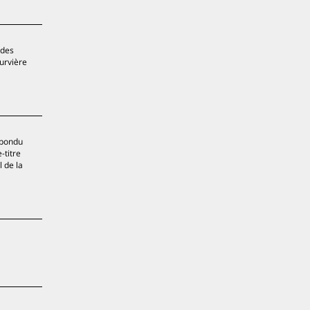
 des
ourvière
épondu
-titre
 de la