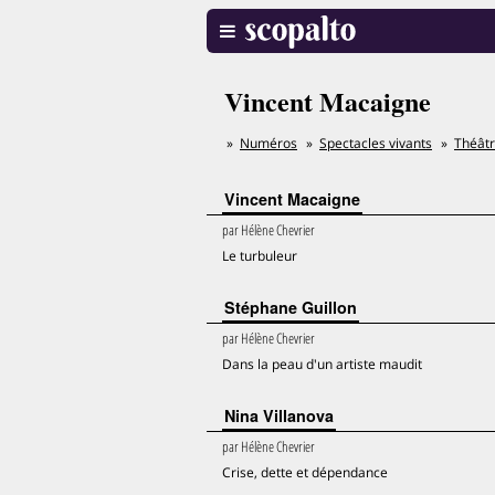
Vincent Macaigne
Numéros
Spectacles vivants
Théât
Vincent Macaigne
par
Hélène Chevrier
Le turbuleur
Stéphane Guillon
par
Hélène Chevrier
Dans la peau d'un artiste maudit
Nina Villanova
par
Hélène Chevrier
Crise, dette et dépendance