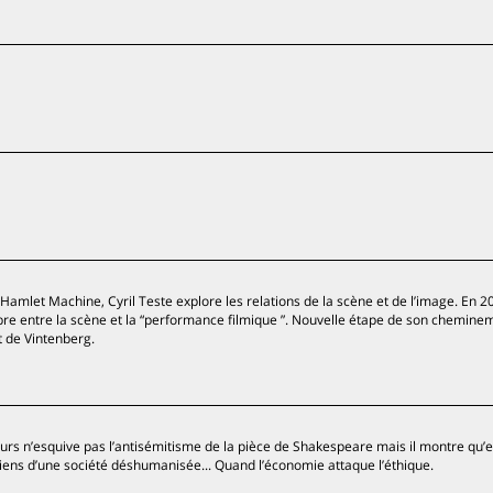
amlet Machine, Cyril Teste explore les relations de la scène et de l’image. En 2
bre entre la scène et la “performance filmique ”. Nouvelle étape de son cheminem
pt de Vintenberg.
rs n’esquive pas l’antisémitisme de la pièce de Shakespeare mais il montre qu’e
iens d’une société déshumanisée... Quand l’économie attaque l’éthique.