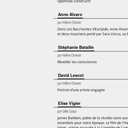
Optimiste constructif
Anne Alvaro
par
Hélène Chevrier
Dans Les Bacchantes d’Euripide, Anne Alvaro
et deux musiciens porté par Sara Llorca, sa bell
Stéphanie Bataille
par
Hélène Chevrier
Réveiller les consciences
David Lescot
par
Hélène Chevrier
Portrait d’une artiste engagée
Elise Vigier
par
Gilles Costaz
James Baldwin, poète de la révolte noire aux
essentiels pour notre époque. Le film de l'H
Vigier, artiste associée à la Comédie de Caen