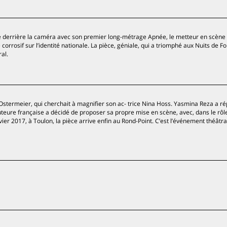
derrière la caméra avec son premier long-métrage Apnée, le metteur en scène
orrosif sur l’identité nationale. La pièce, géniale, qui a triomphé aux Nuits de F
al.
stermeier, qui cherchait à magnifier son ac- trice Nina Hoss. Yasmina Reza a r
’auteure française a décidé de proposer sa propre mise en scène, avec, dans le rôle
 2017, à Toulon, la pièce arrive enfin au Rond-Point. C’est l’événement théâtral