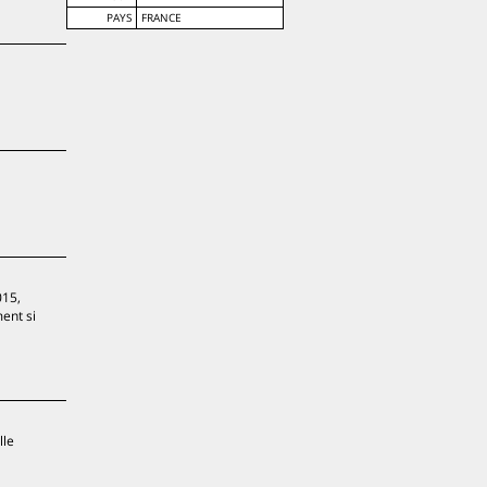
PAYS
FRANCE
015,
ent si
lle