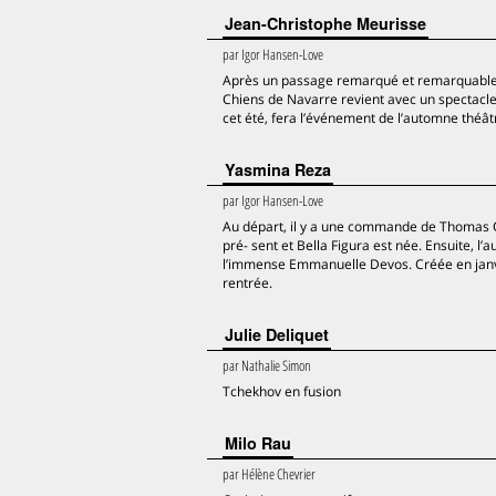
Jean-Christophe Meurisse
par
Igor Hansen-Love
Après un passage remarqué et remarquable 
Chiens de Navarre revient avec un spectacle c
cet été, fera l’événement de l’automne théâtr
Yasmina Reza
par
Igor Hansen-Love
Au départ, il y a une commande de Thomas O
pré- sent et Bella Figura est née. Ensuite, l
l’immense Emmanuelle Devos. Créée en janvier
rentrée.
Julie Deliquet
par
Nathalie Simon
Tchekhov en fusion
Milo Rau
par
Hélène Chevrier