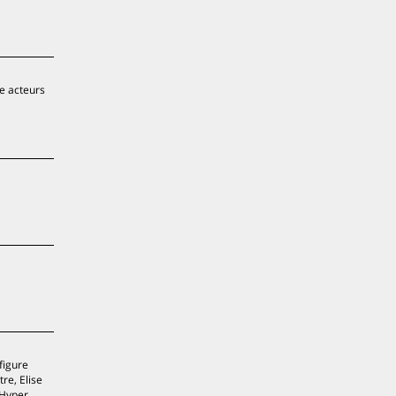
re acteurs
figure
re, Elise
 Hyper