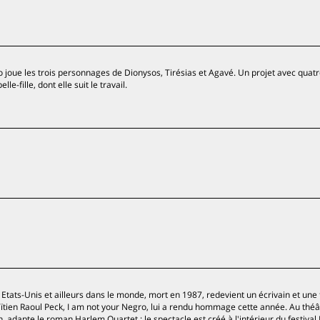
 joue les trois personnages de Dionysos, Tirésias et Agavé. Un projet avec quat
e-fille, dont elle suit le travail.
 Etats-Unis et ailleurs dans le monde, mort en 1987, redevient un écrivain et une 
aïtien Raoul Peck, I am not your Negro, lui a rendu hommage cette année. Au théât
, adapte le roman Harlem Quartet ; le spectacle est créé à l'intérieur du festival