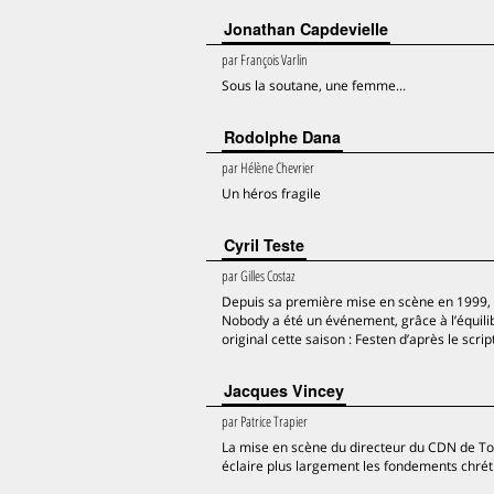
Jonathan Capdevielle
par
François Varlin
Sous la soutane, une femme...
Rodolphe Dana
par
Hélène Chevrier
Un héros fragile
Cyril Teste
par
Gilles Costaz
Depuis sa première mise en scène en 1999, H
Nobody a été un événement, grâce à l’équili
original cette saison : Festen d’après le scri
Jacques Vincey
par
Patrice Trapier
La mise en scène du directeur du CDN de Tou
éclaire plus largement les fondements chrét