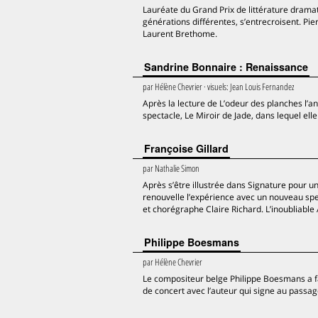
Lauréate du Grand Prix de littérature dramat
générations différentes, s’entrecroisent. Pi
Laurent Brethome.
Sandrine Bonnaire : Renaissance
par
Hélène Chevrier
· visuels:
Jean Louis Fernandez
Après la lecture de L’odeur des planches l’
spectacle, Le Miroir de Jade, dans lequel el
Françoise Gillard
par
Nathalie Simon
Après s’être illustrée dans Signature pour u
renouvelle l’expérience avec un nouveau spec
et chorégraphe Claire Richard. L’inoubliabl
Philippe Boesmans
par
Hélène Chevrier
Le compositeur belge Philippe Boesmans a f
de concert avec l’auteur qui signe au passag