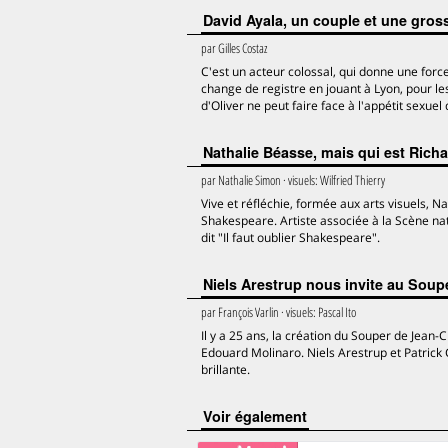
David Ayala, un couple et une gros
par
Gilles Costaz
C'est un acteur colossal, qui donne une force
change de registre en jouant à Lyon, pour le
d'Oliver ne peut faire face à l'appétit sexue
Nathalie Béasse, mais qui est Richar
par
Nathalie Simon
· visuels:
Wilfried Thierry
Vive et réfléchie, formée aux arts visuels, Na
Shakespeare. Artiste associée à la Scène nati
dit "Il faut oublier Shakespeare".
Niels Arestrup nous invite au Soup
par
François Varlin
· visuels:
Pascal Ito
Il y a 25 ans, la création du Souper de Jean-
Edouard Molinaro. Niels Arestrup et Patrick C
brillante.
voir également