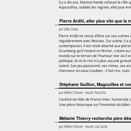
Il y a dix ans, Marina Hands refusait le rôle
Aujourd’hui, oubliés les regrets, elle joue 
Pierre Arditi, aller plus vite que la 
par
Gilles Costaz
Pierre Arditi ne cesse d'être sur nos scènes e
régulièrement avec Resnais. Sur scène, il a 
contemporain, il est resté attaché aux pièce
Grumberg qu'il revient en février, créant au
revoilà sur le terrain de l'humour noir où il
politique, là où le rire n'a plus aucune gratui
soient. Son jeu passionné, ses mines, ses ac
charmeur en eaux troubles : il fait rire, mais
Stéphane Guillon, Magouilles et c
par
Hélène Chevrier
· visuels:
Pascal Ito
L’enfant terrible de France Inter, humoriste 
Une pièce historique sur l’invention du bille
Mélanie Thierry recherche père d
par
Hélène Chevrier
· visuels:
Lou Sarda