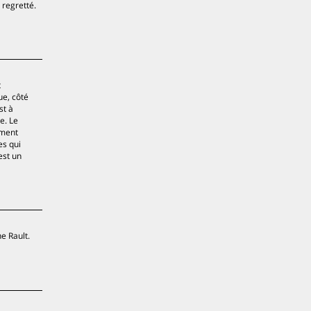
 regretté.
t
ue, côté
st à
e. Le
ement
es qui
est un
e Rault.