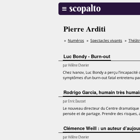
Pierre Arditi
Numéros
Spectacles vivants
Théât
Luc Bondy - Burn-out
par
Hélène Chevrier
Chez Ivanov, Luc Bondy a perçu l’incapacité
symptômes d’un burn-out fatal entretenu par
Rodrigo Garcia, humain très humai
par
Enric Dausset
Le nouveau directeur du Centre dramatique de 
pensée et de partage. Prendre des risques, avo
Clémence Weill : un auteur d’aujou
par
Hélène Chevrier