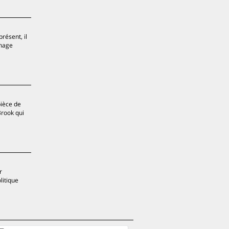
résent, il
nnage
pièce de
Brook qui
r
litique