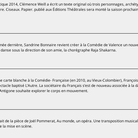
ique 2014, Clémence Weill a écrit un texte original où trois personnages, archét
erre. Ciseaux. Papier. publié aux Éditions Théâtrales sera monté la saison prochai
année dernière, Sandrine Bonnaire revient créer à la Comédie de Valence un nouv
le danse sous la direction de son amie, la chorégraphe Raja Shakarna.
ne carte blanche à la Comédie- Française (en 2010, au Vieux-Colombier), François
tacle baptisé L’Autre. La sociétaire du Français s’est de nouveau associée à la
e Antigone souhaite explorer le corps en mouvement.
ait de la pièce de Joël Pommerat, Au monde, un opéra. Une transposition music
e la mise en scène.