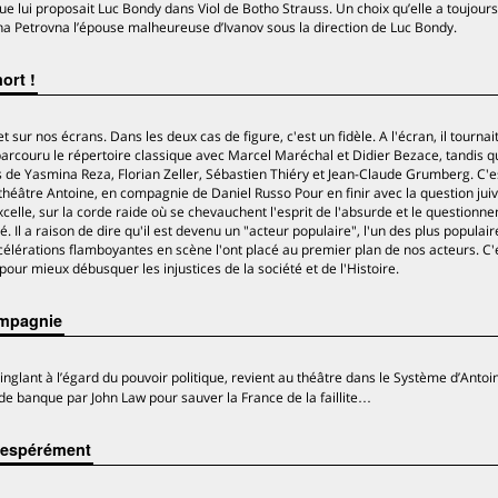
 que lui proposait Luc Bondy dans Viol de Botho Strauss. Un choix qu’elle a toujours
Anna Petrovna l’épouse malheureuse d’Ivanov sous la direction de Luc Bondy.
mort !
t sur nos écrans. Dans les deux cas de figure, c'est un fidèle. A l'écran, il tournai
parcouru le répertoire classique avec Marcel Maréchal et Didier Bezace, tandis q
s de Yasmina Reza, Florian Zeller, Sébastien Thiéry et Jean-Claude Grumberg. C'e
 théâtre Antoine, en compagnie de Daniel Russo Pour en finir avec la question juiv
 excelle, sur la corde raide où se chevauchent l'esprit de l'absurde et le questionn
té. Il a raison de dire qu'il est devenu un "acteur populaire", l'un des plus populair
célérations flamboyantes en scène l'ont placé au premier plan de nos acteurs. C'
 pour mieux débusquer les injustices de la société et de l'Histoire.
ompagnie
cinglant à l’égard du pouvoir politique, revient au théâtre dans le Système d’Antoin
t de banque par John Law pour sauver la France de la faillite…
ésespérément