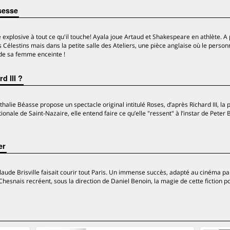
sesse
 explosive à tout ce qu'il touche! Ayala joue Artaud et Shakespeare en athlète. A p
s Célestins mais dans la petite salle des Ateliers, une pièce anglaise où le perso
l de sa femme enceinte !
d III ?
thalie Béasse propose un spectacle original intitulé Roses, d’après Richard III, la 
onale de Saint-Nazaire, elle entend faire ce qu’elle "ressent" à l’instar de Peter 
er
Claude Brisville faisait courir tout Paris. Un immense succès, adapté au cinéma pa
hesnais recréent, sous la direction de Daniel Benoin, la magie de cette fiction po