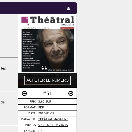
 les
#51
 de
PRIX
3.60 EUR
FORMAT
PDF
DATE
2015-01-07
MAGAZINE
THÉÂTRAL MAGAZINE
UNIVERS
SPECTACLES VIVANTS
LANGUE
FR