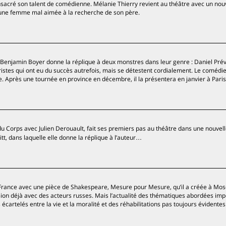
consacré son talent de comédienne. Mélanie Thierry revient au théâtre avec un no
 jeune femme mal aimée à la recherche de son père.
Benjamin Boyer donne la réplique à deux monstres dans leur genre : Daniel Prév
istes qui ont eu du succès autrefois, mais se détestent cordialement. Le comédie
. Après une tournée en province en décembre, il la présentera en janvier à Paris
du Corps avec Julien Derouault, fait ses premiers pas au théâtre dans une nouvel
 dans laquelle elle donne la réplique à l’auteur…
 France avec une pièce de Shakespeare, Mesure pour Mesure, qu’il a créée à Mos
on déjà avec des acteurs russes. Mais l’actualité des thématiques abordées impo
cartelés entre la vie et la moralité et des réhabilitations pas toujours évidentes