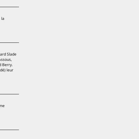
 la
nard Slade
Assous,
d Berry.
dé) leur
ème