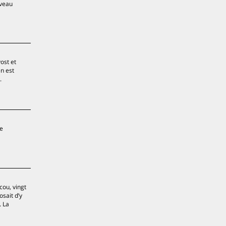
uveau
ost et
n est
.
le
cou, vingt
sait d’y
. La