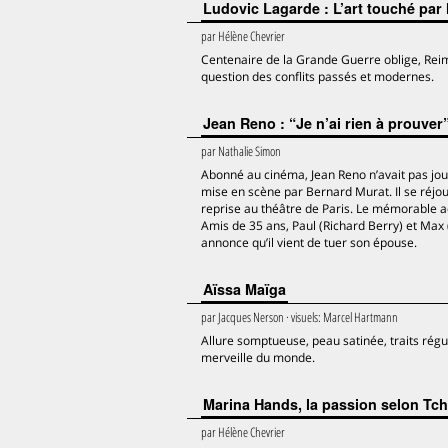
Ludovic Lagarde : L’art touché par 
par
Hélène Chevrier
Centenaire de la Grande Guerre oblige, Reim
question des conflits passés et modernes.
Jean Reno : “Je n’ai rien à prouver
par
Nathalie Simon
Abonné au cinéma, Jean Reno n’avait pas jou
mise en scène par Bernard Murat. Il se réjo
reprise au théâtre de Paris. Le mémorable ac
Amis de 35 ans, Paul (Richard Berry) et Max 
annonce qu’il vient de tuer son épouse.
Aïssa Maïga
par
Jacques Nerson
· visuels:
Marcel Hartmann
Allure somptueuse, peau satinée, traits régul
merveille du monde.
Marina Hands, la passion selon Tc
par
Hélène Chevrier