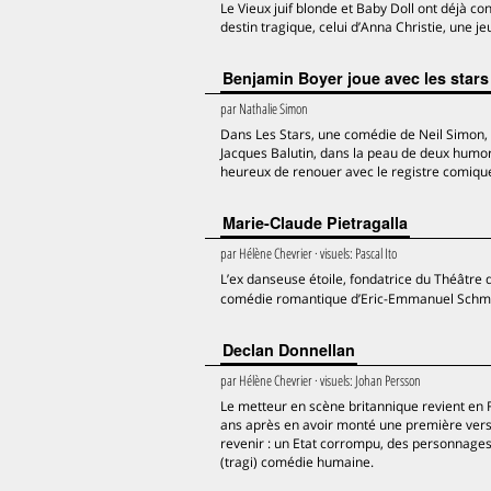
Le Vieux juif blonde et Baby Doll ont déjà 
destin tragique, celui d’Anna Christie, une
Benjamin Boyer joue avec les stars
par
Nathalie Simon
Dans Les Stars, une comédie de Neil Simon, 
Jacques Balutin, dans la peau de deux humor
heureux de renouer avec le registre comique
Marie-Claude Pietragalla
par
Hélène Chevrier
· visuels:
Pascal Ito
L’ex danseuse étoile, fondatrice du Théâtre 
comédie romantique d’Eric-Emmanuel Schmitt,
Declan Donnellan
par
Hélène Chevrier
· visuels:
Johan Persson
Le metteur en scène britannique revient en
ans après en avoir monté une première versi
revenir : un Etat corrompu, des personnages é
(tragi) comédie humaine.