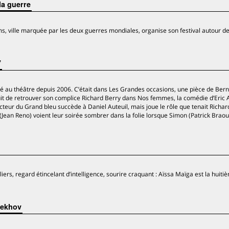
la guerre
s, ville marquée par les deux guerres mondiales, organise son festival autour de
”
é au théâtre depuis 2006. C’était dans Les Grandes occasions, une pièce de Ber
uit de retrouver son complice Richard Berry dans Nos femmes, la comédie d’Eric 
teur du Grand bleu succède à Daniel Auteuil, mais joue le rôle que tenait Richar
(Jean Reno) voient leur soirée sombrer dans la folie lorsque Simon (Patrick Braou
iers, regard étincelant d’intelligence, sourire craquant : Aïssa Maïga est la huiti
hekhov