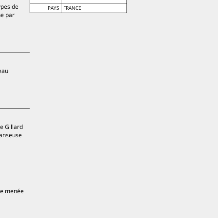
ypes de
PAYS
FRANCE
ne par
eau
e Gillard
 danseuse
ale menée