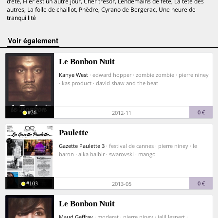
d’été, Hier est un autre jour, Cher trésor, Lendemains de fête, La tête des
autres, La folle de chaillot, Phèdre, Cyrano de Bergerac, Une heure de
tranquillité
voir également
Le Bonbon Nuit
Kanye West
· edward hopper · zombie zombie · pierre niney
· kas product · david shaw and the beat
#26
0 €
2012-11
Paulette
Gazette Paulette 3
· festival de cannes · pierre niney · le
baron · alka balbir · swarovski · mango
#103
0 €
2013-05
Le Bonbon Nuit
Maud Geffray
· moderat · pierre niney · jalil lespert ·