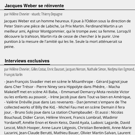
Jacques Weber se réinvente
par
Hélène Chevrier
· visuels:
Thierry Depagne
Jacques Weber est un homme heureux. Il joue à l’Odéon sous la direction de
Peter Stein une pièce de Labiche, Le Prix Martin. Ferdinand Martin a un
meilleur ami, Agénor Montgommier, qui le trompe avec sa femme. Lorsqu’il
découvre la trahison, Martin n’a de cesse de chercher à le punir. Une
punition à la mesure de l'amitié qui les lie. Seule la mort atténuerait sa
peine.
Interviews exclusives
par
Hélène Chevrier, Gilles Costaz, Enric Dausset, Jacques Nerson, Nathalie Simon, Nedjma Van Egmond,
François Varlin
- Jean-François Sivadier met en scène le Misanthrope - Gérard Jugnot joue
dans Cher Trésor - Pierre Niney sera Hippolyte dans Phèdre, - Macha
Makeïeff met en scène Ali Baba, - Emmanuel Demarcy-Mota revisite Victor
ou les enfants au pouvoir, - Irène Jacob joue dans Tout va bien en Amérique,
- Valérie Dréville joue dans Les revenants - Dan Jemmet s'empare de The
collected works of Billy the Kid, - Michel Fau met en scène Demain il fera
jour, - Bruno Solo joue dans La station Champbaudet - Et aussi : Nicolas
Bouchaud, Didier Caron, Hélène Vincent, Francis Lombrail, Wladimir
Yordanoff, Amélie Enon et Kevin Keiss, David Ayala, Ludovic Lagarde, David
Lescot, Mitch Hooper, Anne-Laure Liégeois, Christian Benedetti, Anne-Marie
Lazarini, Jean-Claude Berutti, Mathieu Bauer, Olivier Martin-Salvan, Laurent