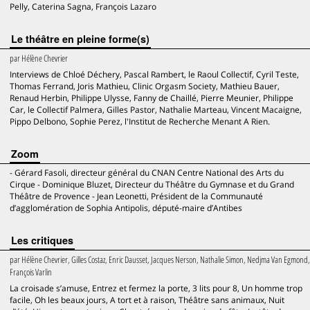
Pelly, Caterina Sagna, François Lazaro
Le théâtre en pleine forme(s)
par
Hélène Chevrier
Interviews de Chloé Déchery, Pascal Rambert, le Raoul Collectif, Cyril Teste,
Thomas Ferrand, Joris Mathieu, Clinic Orgasm Society, Mathieu Bauer,
Renaud Herbin, Philippe Ulysse, Fanny de Chaillé, Pierre Meunier, Philippe
Car, le Collectif Palmera, Gilles Pastor, Nathalie Marteau, Vincent Macaigne,
Pippo Delbono, Sophie Perez, l'Institut de Recherche Menant A Rien.
Zoom
- Gérard Fasoli, directeur général du CNAN Centre National des Arts du
Cirque - Dominique Bluzet, Directeur du Théâtre du Gymnase et du Grand
Théâtre de Provence - Jean Leonetti, Président de la Communauté
d’agglomération de Sophia Antipolis, député-maire d’Antibes
Les critiques
par
Hélène Chevrier, Gilles Costaz, Enric Dausset, Jacques Nerson, Nathalie Simon, Nedjma Van Egmond,
François Varlin
La croisade s’amuse, Entrez et fermez la porte, 3 lits pour 8, Un homme trop
facile, Oh les beaux jours, A tort et à raison, Théâtre sans animaux, Nuit