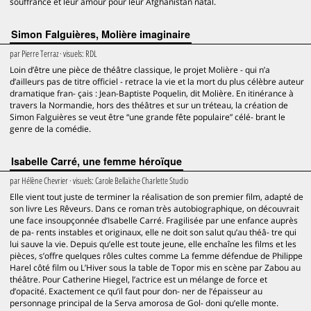
souffrance et leur amour pour leur Afghanistan natal.
Simon Falguières, Molière imaginaire
par
Pierre Terraz
· visuels:
RDL
Loin d’être une pièce de théâtre classique, le projet Molière - qui n’a
d’ailleurs pas de titre officiel - retrace la vie et la mort du plus célèbre auteur
dramatique fran- çais : Jean-Baptiste Poquelin, dit Molière. En itinérance à
travers la Normandie, hors des théâtres et sur un tréteau, la création de
Simon Falguières se veut être “une grande fête populaire” célé- brant le
genre de la comédie.
Isabelle Carré, une femme héroïque
par
Hélène Chevrier
· visuels:
Carole Bellaïche Charlette Studio
Elle vient tout juste de terminer la réalisation de son premier film, adapté de
son livre Les Rêveurs. Dans ce roman très autobiographique, on découvrait
une face insoupçonnée d’Isabelle Carré. Fragilisée par une enfance auprès
de pa- rents instables et originaux, elle ne doit son salut qu’au théâ- tre qui
lui sauve la vie. Depuis qu’elle est toute jeune, elle enchaîne les films et les
pièces, s’offre quelques rôles cultes comme La femme défendue de Philippe
Harel côté film ou L’Hiver sous la table de Topor mis en scène par Zabou au
théâtre. Pour Catherine Hiegel, l’actrice est un mélange de force et
d’opacité. Exactement ce qu’il faut pour don- ner de l’épaisseur au
personnage principal de la Serva amorosa de Gol- doni qu’elle monte.