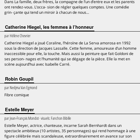
Dans La famille, deux frères, la compagne de l’un d’entre eux et les parents
ont rendez-vous. L’occa- sion de régler quelques comptes. Une comédie
grin- çante qui tend un miroir à chacun de nous...
Catherine Hiegel, les femmes à l’honneur
par
Hélène Chevrier
Catherine Hiegel a joué Coraline, l’héroïne de La Serva amorosa en 1992
sous la direction de Jacques Lassalle. Cette femme, amoureuse d’un homme
inaccessible pour elle, la touche. Mais aussi la peinture que fait Goldoni de
ses person- nages et l’humanité qui se dégage de la pièce. Elle la met en
scène aujourd’hui avec Isabelle Carré.
Robin Goupil
par
Nedjma Van Egmond
Fibre comique
Estelle Meyer
par
Jean-François Mondot
· visuels:
Fanchon Bibille
Estelle Meyer, actrice, chanteuse, incarne Sarah Bernhardt dans un
spectacle ambitieux (10 artistes, 35 personnages) qui rend hommage à une
figure célébrée mais scandaleuse, extraordinairement en avance sur son