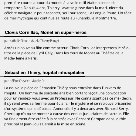
première course autour du monde à la voile qu’il était en passe de
remporter. Depuis 4 ans, Thierry Lavat se glisse dans la mari- nière du
célèbre navigateur pour raconter, seul sur scène, La Longue Route. Un récit
de mer mythique qui continue sa route au Funambule Montmartre.
Clovis Cornillac, Monet en super-héros
par
Nathalie Simon
· visuels:
Thierry Pouget
Après un nouveau film comme acteur, Clovis Cornillac interprétera le rôle-
titre de la pièce de Cyril Gély, Dans les Yeux de Monet au Théâtre de la
Made- leine à Paris.
Sébastien Thiéry, hôpital inhospitalier
par
Hélène Chevrier
· visuels:
Dr
La nouvelle pièce de Sébastien Thiéry nous entraîne dans l’univers de
l’hôpital. Un homme de soixante ans bien portant reçoit une convocation
pour un rendez- vous avec un Professeur. Ne connaissant pas ce mé- decin,
il s’y rend avec sa femme pour éclaircir le mystère et se retrouve prisonnier
d’un système qui le dépasse. Annoncée il y a deux ans avec Richard Berry,
Check-up n’a pu se monter à cause des ennuis judi- ciaires de l’acteur. Elle
va finalement être créée à la rentrée avec Bernard Campan dans le rôle
principal et Jean-Louis Benoît à la mise en scène.