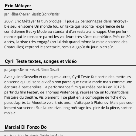
Eric Métayer
par
Hélène Chevrier
· visuels:
Cédric Vasnier
2007, Eric Métayer fait un prodige : il joue 32 personnages dans l’incroya-
ble seul en scène Un monde fou, un texte qui raconte l’expérience de la
comédienne Becky Mode au standard d’un restaurant huppé. Une perfor-
mance qui le consacre parmi les va- leurs très sûres du théâtre. Près de 20
après, l’artiste très engagé (on lui doit quand même la mise en scène des
Chatouilles) reprend le spectacle, remis au goût du jour, bien sûr.
Cyril Teste textes, songes et vidéo
par
Jacques Nerson
· visuels:
Simon Gosselin
Avec Julien Gosselin et quelques autres, Cyril Teste fait partie des metteurs
en scène qui utilisent la vidéo non parce que c’est la mode mais comme une
écriture à part entière. La performance filmique créée par lui en 2017 à
partir du film Festen, de Thomas Vintenberg, représente un tournant dans
l’histoire du théâtre. Visiblement, il se plaît en la compagnie de Tchekhov
puisqu’après La Mouette voici trois ans, il s’attaque à Platonov. Mais pas seu-
lement sur scène : Sur l’autre rive, long métrage ins- piré de la pièce, sort ce
mois-ci.
Marcial Di Fonzo Bo
par
François Varlin
· visuels:
Christophe Martin