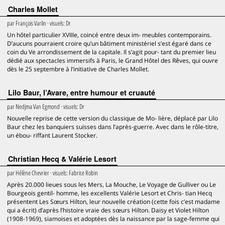
Charles Mollet
par
François Varlin
· visuels:
Dr
Un hôtel particulier XVIIIe, coincé entre deux im- meubles contemporains.
D’aucuns pourraient croire qu’un bâtiment ministériel s’est égaré dans ce
coin du Ve arrondissement de la capitale. Il s’agit pour- tant du premier lieu
dédié aux spectacles immersifs à Paris, le Grand Hôtel des Rêves, qui ouvre
dès le 25 septembre à l’initiative de Charles Mollet.
Lilo Baur, l’Avare, entre humour et cruauté
par
Nedjma Van Egmond
· visuels:
Dr
Nouvelle reprise de cette version du classique de Mo- lière, déplacé par Lilo
Baur chez les banquiers suisses dans l’après-guerre. Avec dans le rôle-titre,
un ébou- riffant Laurent Stocker.
Christian Hecq & Valérie Lesort
par
Hélène Chevrier
· visuels:
Fabrice Robin
Après 20.000 lieues sous les Mers, La Mouche, Le Voyage de Gulliver ou Le
Bourgeois gentil- homme, les excellents Valérie Lesort et Chris- tian Hecq
présentent Les Sœurs Hilton, leur nouvelle création (cette fois c’est madame
qui a écrit) d’après l’histoire vraie des sœurs Hilton. Daisy et Violet Hilton
(1908-1969), siamoises et adoptées dès la naissance par la sage-femme qui