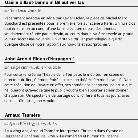
Gaëlle Billaut-Danno in Billaut veritas
par
Pierre Terraz
· visuels:
Dr
Récemment adaptée en série par Xavier Dolan, la pièce de Michel Marc
Bouchard est présentée pour la première fois sur scène à Paris. Un huis clos
tout en tension au coeur d’une famille éclatée depuis des années,
soudainement réunie par le destin, au cours duquel va être révélé au grand
jour un secret ina- vouable. Un véritable thriller psychologique qui dit
quelque chose de notre rapport aux non-dits et aux “proches”.
John Arnold Rions d’Harpagon !
par
François Varlin
· visuels:
Fanchon bilbille
Pour cette rentrée au Théâtre de la Tempête, le met- teur en scène et
directeur du lieu, Clément Poirée, place son théâtre “en mode radin” ! Dans
cette créa- tion de L’Avare en effet, ses comédiens et son équipe artistique
ne joueront qu’avec ce que le public voudra bien apporter et leur donner
chaque soir. Un specta- cle de partage donc, différent tous les jours, avec
dans le rôle-titre, John Arnold.
Arnaud Tsamère
par
Aymeric Prévot-Leygonie
· visuels:
Pascal Ito
Il y a vingt ans, Arnaud Tsamère interprétait Christian dans Cyrano de
Bergerac au château de Gizeux. Le comédien et humoriste incarne