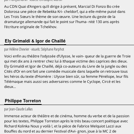
Au CDN Quai d’Angers qu’il dirige à présent, Marcial Di Fonzo Bo crée
Dolorosa une pièce de Rebekka Kri- cheldorf, qui a elle-même puisé dans
Les Trois Sœurs le thème de son œuvre. Une lecture du geste de la
dramaturge allemande qui fait le point sur l’huma- nité 130 ans après
l’écriture originale de Tchekhov.
Ely Grimaldi & Igor de Chaillé
par
Hélène Chevrier
· visuels:
Stéphane Parphot
Voici enfin au théâtre l’odyssée d’Ulysse, le vain- queur de la guerre de Troie
qui met dix ans à rentrer chez lui à Ithaque victime des caprices des dieux.
Ely Grimaldi et Igor de Chaillé, déjà co-auteurs du Livre de la jungle ou des
Cités d’Or en ont fait une comédie musicale dans laquelle on retrouve tous
les héros du texte d’Homère : Ulysse bien sûr, sa femme Pénélope, leur fils
Télémaque mais aussi ses adversaires comme le Cyclope, Circé et les
dieux...
Philippe Torreton
par
Jean-Claude Lallias
Immense acteur de théâtre et de cinéma, homme du verbe et de la passion
pour les textes, Philippe Torreton après le très beau concert poétique avec
Richard Kolinka Nous y voilà !, et la pièce de Fabrice Melquiot Lazzi aux
Bouffes du nord et au dernier Festival d’Avi- gnon, joue à la MC 2 de