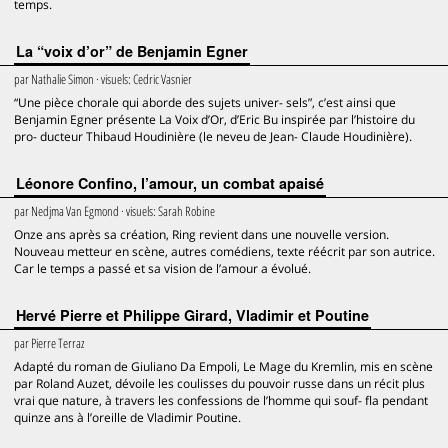
temps.
La “voix d’or” de Benjamin Egner
par
Nathalie Simon
· visuels:
Cedric Vasnier
“Une pièce chorale qui aborde des sujets univer- sels”, c’est ainsi que
Benjamin Egner présente La Voix d’Or, d’Eric Bu inspirée par l’histoire du
pro- ducteur Thibaud Houdinière (le neveu de Jean- Claude Houdinière).
Léonore Confino, l’amour, un combat apaisé
par
Nedjma Van Egmond
· visuels:
Sarah Robine
Onze ans après sa création, Ring revient dans une nouvelle version.
Nouveau metteur en scène, autres comédiens, texte réécrit par son autrice.
Car le temps a passé et sa vision de l’amour a évolué.
Hervé Pierre et Philippe Girard, Vladimir et Poutine
par
Pierre Terraz
Adapté du roman de Giuliano Da Empoli, Le Mage du Kremlin, mis en scène
par Roland Auzet, dévoile les coulisses du pouvoir russe dans un récit plus
vrai que nature, à travers les confessions de l’homme qui souf- fla pendant
quinze ans à l’oreille de Vladimir Poutine.