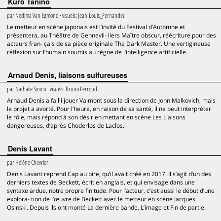
Kurō Tanino
par
Nedjma Van Egmond
· visuels:
Jean-Louis_Fernandez
Le metteur en scène japonais est l’invité du Festival d’Automne et
présentera, au Théâtre de Gennevil- liers Maître obscur, réécriture pour des
acteurs fran- çais de sa pièce originale The Dark Master. Une vertigineuse
réflexion sur l’humain soumis au règne de l’intelligence artificielle.
Arnaud Denis, liaisons sulfureuses
par
Nathalie Simon
· visuels:
Bruno Perroud
Arnaud Denis a failli jouer Valmont sous la direction de John Malkovich, mais
le projet a avorté. Pour l’heure, en raison de sa santé, il ne peut interpréter
le rôle, mais répond à son désir en mettant en scène Les Liaisons
dangereuses, d’après Choderlos de Laclos.
Denis Lavant
par
Hélène Chevrier
Denis Lavant reprend Cap au pire, qu’il avait créé en 2017. Il s’agit d’un des
derniers textes de Beckett, écrit en anglais, et qui envisage dans une
syntaxe ardue, notre propre finitude. Pour l’acteur, c’est aussi le début d’une
explora- tion de l’œuvre de Beckett avec le metteur en scène Jacques
Osinski. Depuis ils ont monté La dernière bande, L’image et Fin de partie.