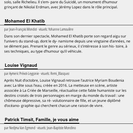
solo, salle Richelieu. Il s’em- pare du Suicidé, un monument d’humour
grinçant de Nikolaï Erdman, avec Jérémy Lopez dans le rôle principal.
Mohamed El Khatib
par
Jean-François Mondot
· visuels:
Yohanne Lamoulère
Dans son dernier spectacle, Mohamed El Khatib porte son regard aigu sur
l’univers du stand-up, dont le dy- namisme depuis une vingtaine d’années, ne
se dément pas. Prenant le genre au sérieux, il s’intéresse à son his- toire, à
ses techniques, au type d’humour qu’il véhicule.
Louise Vignaud
par
Aymeric Prévot-Leygonie
· visuels:
Remi_Blasquez
Après Nuit d’octobre, Louise Vignaud retrouve l’autrice Myriam Boudenia
avec La tête sous l’eau, créée en 2016. La metteuse en scène, artiste
associée à La Criée de Marseille, réactualise cette fable humaniste sur les
destins croisés de trois personnages en marge du monde du travail : une
chômeuse dépressive, sa ré- volutionnaire de fille, et un jeune diplômé
d’océano- graphie qui cherchent chacun une raison de vivre.
Patrick Timsit, Famille, je vous aime
par
Nedjma Van Egmond
· visuels:
Jean-Baptiste Mondino