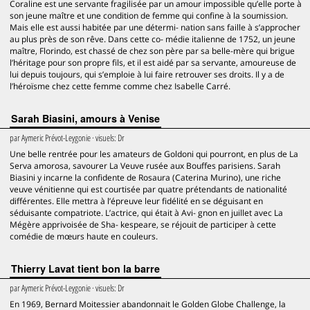
Coraline est une servante fragilisée par un amour impossible qu’elle porte à
son jeune maître et une condition de femme qui confine à la soumission.
Mais elle est aussi habitée par une détermi- nation sans faille à s’approcher
au plus près de son rêve. Dans cette co- médie italienne de 1752, un jeune
maître, Florindo, est chassé de chez son père par sa belle-mère qui brigue
l’héritage pour son propre fils, et il est aidé par sa servante, amoureuse de
lui depuis toujours, qui s’emploie à lui faire retrouver ses droits. Il y a de
l’héroïsme chez cette femme comme chez Isabelle Carré.
Sarah Biasini, amours à Venise
par
Aymeric Prévot-Leygonie
· visuels:
Dr
Une belle rentrée pour les amateurs de Goldoni qui pourront, en plus de La
Serva amorosa, savourer La Veuve rusée aux Bouffes parisiens. Sarah
Biasini y incarne la confidente de Rosaura (Caterina Murino), une riche
veuve vénitienne qui est courtisée par quatre prétendants de nationalité
différentes. Elle mettra à l’épreuve leur fidélité en se déguisant en
séduisante compatriote. L’actrice, qui était à Avi- gnon en juillet avec La
Mégère apprivoisée de Sha- kespeare, se réjouit de participer à cette
comédie de mœurs haute en couleurs.
Thierry Lavat tient bon la barre
par
Aymeric Prévot-Leygonie
· visuels:
Dr
En 1969, Bernard Moitessier abandonnait le Golden Globe Challenge, la