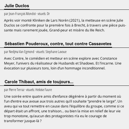
Julie Duclos
par
Jean-François Mondot
· visuels:
Dr
Après voir monté Kliniken de Lars Norén (2021), la metteuse en scène Julie
Duclos se confronte pour la première fois à Brecht, à travers une pièce puis-
sante mais rarement jouée, Grand-peur et misère du IIIe Reich.
Sébastien Pouderoux, contre, tout contre Cassavetes
par
Nedjma Van Egmond
· visuels:
Stephane Lavoue
Avec Contre, le comédien et metteur en scène explore avec Constance
Meyer, l’univers du réalisateur de Husbands et Shadows. Et l’incarne. Une
évocation sur plusieurs tons, loin d’un hommage inconditionnel.
Carole Thibaut, amis de toujours...
par
Pierre Terraz
· visuels:
Heloise Faure
Une soirée entre quatre amis d’enfance dégénère à partir du moment où
l’un d’entre eux avoue aux trois autres qu’il souhaite “prendre le large”. Un
aveu qui va tout remettre en cause dans l’équilibre du groupe, comme si ce
départ était un affront, une trahison... ou bien la mise en relief de leur vie
trop monotone, qu’aucun des protagonistes n’a eu le courage de
transformer jusque-là ?