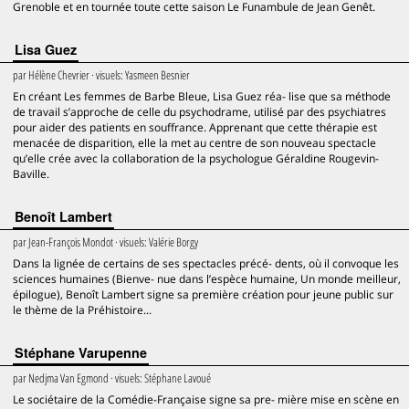
Grenoble et en tournée toute cette saison Le Funambule de Jean Genêt.
Lisa Guez
par
Hélène Chevrier
· visuels:
Yasmeen Besnier
En créant Les femmes de Barbe Bleue, Lisa Guez réa- lise que sa méthode
de travail s’approche de celle du psychodrame, utilisé par des psychiatres
pour aider des patients en souffrance. Apprenant que cette thérapie est
menacée de disparition, elle la met au centre de son nouveau spectacle
qu’elle crée avec la collaboration de la psychologue Géraldine Rougevin-
Baville.
Benoît Lambert
par
Jean-François Mondot
· visuels:
Valérie Borgy
Dans la lignée de certains de ses spectacles précé- dents, où il convoque les
sciences humaines (Bienve- nue dans l’espèce humaine, Un monde meilleur,
épilogue), Benoît Lambert signe sa première création pour jeune public sur
le thème de la Préhistoire...
Stéphane Varupenne
par
Nedjma Van Egmond
· visuels:
Stéphane Lavoué
Le sociétaire de la Comédie-Française signe sa pre- mière mise en scène en