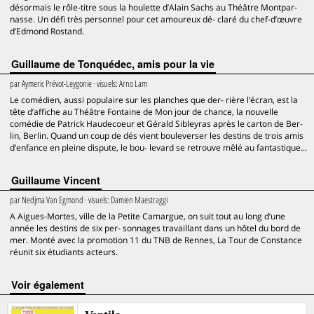
désormais le rôle-titre sous la houlette d’Alain Sachs au Théâtre Montpar-
nasse. Un défi très personnel pour cet amoureux dé- claré du chef-d’œuvre
d’Edmond Rostand.
Guillaume de Tonquédec, amis pour la vie
par
Aymeric Prévot-Leygonie
· visuels:
Arno Lam
Le comédien, aussi populaire sur les planches que der- rière l’écran, est la
tête d’affiche au Théâtre Fontaine de Mon jour de chance, la nouvelle
comédie de Patrick Haudecoeur et Gérald Sibleyras après le carton de Ber-
lin, Berlin. Quand un coup de dés vient bouleverser les destins de trois amis
d’enfance en pleine dispute, le bou- levard se retrouve mêlé au fantastique...
Guillaume Vincent
par
Nedjma Van Egmond
· visuels:
Damien Maestraggi
A Aigues-Mortes, ville de la Petite Camargue, on suit tout au long d’une
année les destins de six per- sonnages travaillant dans un hôtel du bord de
mer. Monté avec la promotion 11 du TNB de Rennes, La Tour de Constance
réunit six étudiants acteurs.
voir également