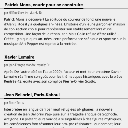
Patrick Mons, courir pour se construire
par
Hélène Chevrier
· visuels:
Dr
Patrick Mons a découvert La solitude du coureur de fond, une nouvelle
d’Alan Silitoe il y a quelques an- nées. L’histoire d’un jeune garçon en maison
de cor- rection choisi pour représenter son établissement lors d’une
compétition. Une façon de le réhabiliter. Mais Colin refuse d’être utilisé...
Créée il y a quelques an- nées, cette performance scénique et sportive sur la
musique d’Art Pepper est reprise à la rentrée.
Xavier Lemaire
par
Jean-François Mondot
· visuels:
Dr
Après De l’autre côté de l’eau (2020), l’acteur et met- teur en scène Xavier
Lemaire réaffirme son goût pour les thématiques historiques avec la pièce
Rentrée 42, écrite avec son complice Pierre-Olivier Scotto.
Jean Bellorini, Paris-Kaboul
par
Pierre Terraz
Interprétée en langue dari par neuf réfugiées af- ghanes, la nouvelle
création de Jean Bellorini s’ap- puie sur la tragédie antique de Sophocle,
Antigone. En prêtant leurs voix déjà si singulières à des figures mythiques,
les comédiennes font résonner leur pro- pre résistance, leur combat, leur