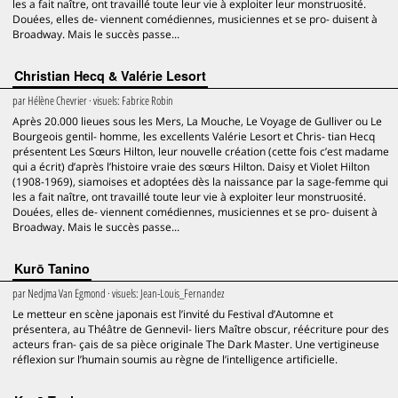
les a fait naître, ont travaillé toute leur vie à exploiter leur monstruosité.
Douées, elles de- viennent comédiennes, musiciennes et se pro- duisent à
Broadway. Mais le succès passe...
Christian Hecq & Valérie Lesort
par
Hélène Chevrier
· visuels:
Fabrice Robin
Après 20.000 lieues sous les Mers, La Mouche, Le Voyage de Gulliver ou Le
Bourgeois gentil- homme, les excellents Valérie Lesort et Chris- tian Hecq
présentent Les Sœurs Hilton, leur nouvelle création (cette fois c’est madame
qui a écrit) d’après l’histoire vraie des sœurs Hilton. Daisy et Violet Hilton
(1908-1969), siamoises et adoptées dès la naissance par la sage-femme qui
les a fait naître, ont travaillé toute leur vie à exploiter leur monstruosité.
Douées, elles de- viennent comédiennes, musiciennes et se pro- duisent à
Broadway. Mais le succès passe...
Kurō Tanino
par
Nedjma Van Egmond
· visuels:
Jean-Louis_Fernandez
Le metteur en scène japonais est l’invité du Festival d’Automne et
présentera, au Théâtre de Gennevil- liers Maître obscur, réécriture pour des
acteurs fran- çais de sa pièce originale The Dark Master. Une vertigineuse
réflexion sur l’humain soumis au règne de l’intelligence artificielle.