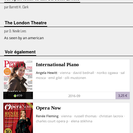
par
Barrett H. Clark
The London Theatre
par
D. Nevile Lees
As seen by an american
voir également
International Piano
Angela Hewitt
· vienna · david bednall · noriko ogawa · sal
mosca · emil gilel · olli mustonen
#39
3,25 €
2016-09
Opera Now
Renée Fleming
· vienna · russell thomas · christian lacroix ·
charles court opera p · elena stikhina