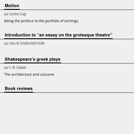
Motion
par
Gordon Craig
Being the preface to the portfolio of etchings
Introduction to “an essay on the grotesque theatre”
par
Léon de Schildenfeld Schiller
Shakespeare’s greek plays
par
E. W. Godwin
The architecture and costume
Book reviews