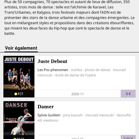
Plus de 50 compagnies, 70 spectacles et autant de lieux de diffusion, 350
artistes, trois mois de danse : telle est l’alchimie de Karavel, Les
Trans’Urbaines, et Kalypso, trois festivals majeurs dont l’ADN est de
présenter des stars de la danse urbaine et des compagnies émergentes. Le
tout en mélangeant styles et propositions dans des créations ébouriffantes,
qui mixent les deux faces du hip-hop que sont le spectacle de danse et le
battle.
voir également
Juste Debout
Les Pro-phenomen
· zumba · photo de danse · mourad
merzouki · école de danse de l'opéra
#25
0 €
2009-11
Danser
Sylvie Guillem
· pina bausch · mourad merzouki · decouflé ·
elli medeiros
#318
7,50 €