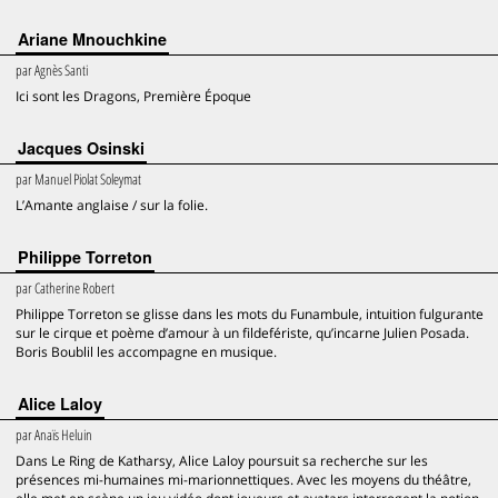
Ariane Mnouchkine
par
Agnès Santi
Ici sont les Dragons, Première Époque
Jacques Osinski
par
Manuel Piolat Soleymat
L’Amante anglaise / sur la folie.
Philippe Torreton
par
Catherine Robert
Philippe Torreton se glisse dans les mots du Funambule, intuition fulgurante
sur le cirque et poème d’amour à un fildefériste, qu’incarne Julien Posada.
Boris Boublil les accompagne en musique.
Alice Laloy
par
Anaïs Heluin
Dans Le Ring de Katharsy, Alice Laloy poursuit sa recherche sur les
présences mi-humaines mi-marionnettiques. Avec les moyens du théâtre,