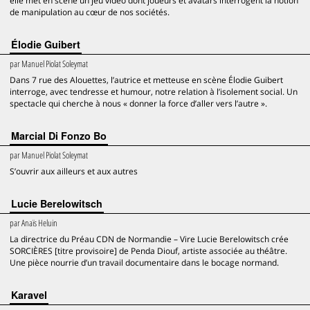
elle met en scène un jeu vidéo dont joueurs et avatars interrogent la notion
de manipulation au cœur de nos sociétés.
Élodie Guibert
par
Manuel Piolat Soleymat
Dans 7 rue des Alouettes, l’autrice et metteuse en scène Élodie Guibert
interroge, avec tendresse et humour, notre relation à l’isolement social. Un
spectacle qui cherche à nous « donner la force d’aller vers l’autre ».
Marcial Di Fonzo Bo
par
Manuel Piolat Soleymat
S’ouvrir aux ailleurs et aux autres
Lucie Berelowitsch
par
Anaïs Heluin
La directrice du Préau CDN de Normandie – Vire Lucie Berelowitsch crée
SORCIÈRES [titre provisoire] de Penda Diouf, artiste associée au théâtre.
Une pièce nourrie d’un travail documentaire dans le bocage normand.
Karavel