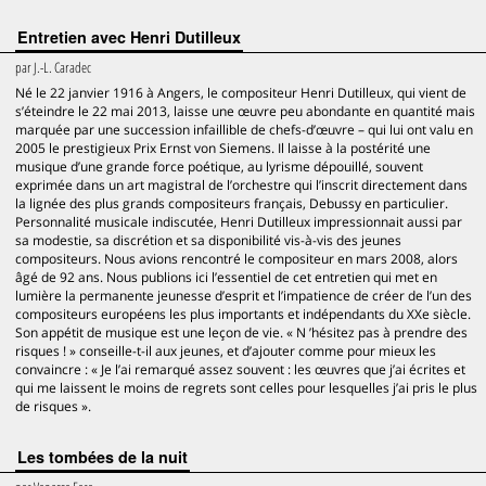
Entretien avec Henri Dutilleux
par
J.-L. Caradec
Né le 22 janvier 1916 à Angers, le compositeur Henri Dutilleux, qui vient de
s’éteindre le 22 mai 2013, laisse une œuvre peu abondante en quantité mais
marquée par une succession infaillible de chefs-d’œuvre – qui lui ont valu en
2005 le prestigieux Prix Ernst von Siemens. Il laisse à la postérité une
musique d’une grande force poétique, au lyrisme dépouillé, souvent
exprimée dans un art magistral de l’orchestre qui l’inscrit directement dans
la lignée des plus grands compositeurs français, Debussy en particulier.
Personnalité musicale indiscutée, Henri Dutilleux impressionnait aussi par
sa modestie, sa discrétion et sa disponibilité vis-à-vis des jeunes
compositeurs. Nous avions rencontré le compositeur en mars 2008, alors
âgé de 92 ans. Nous publions ici l’essentiel de cet entretien qui met en
lumière la permanente jeunesse d’esprit et l’impatience de créer de l’un des
compositeurs européens les plus importants et indépendants du XXe siècle.
Son appétit de musique est une leçon de vie. « N ’hésitez pas à prendre des
risques ! » conseille-t-il aux jeunes, et d’ajouter comme pour mieux les
convaincre : « Je l’ai remarqué assez souvent : les œuvres que j’ai écrites et
qui me laissent le moins de regrets sont celles pour lesquelles j’ai pris le plus
de risques ».
Les tombées de la nuit