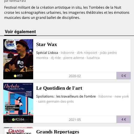
par
Vanessa Fara
Festival militant de la création artistique in situ, les Tombées de la Nuit
croise les scénographies urbaines, les imageries théâtrales et les émotions
musicales dans un grand ballet de disciplines.
voir également
Star Wax
Spécial Lisboa
· lisbonne · dirk niepoort · joão pedro
moreira · dj ride · pierre aderne · lusafrica
#53
0 €
2020-02
Le Quotidien de l'art
Spoliations : les travailleurs de l’ombre
· lisbonne · new york
· saint-germain-des-prés
#2164
4 €
2021-05
Grands Reportages