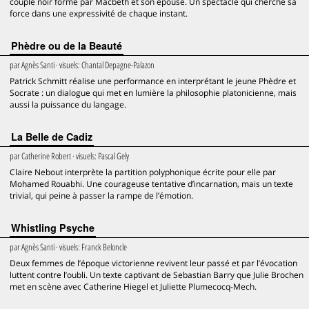
couple noir formé par Macbeth et son épouse. Un spectacle qui cherche sa
force dans une expressivité de chaque instant.
Phèdre ou de la Beauté
par
Agnès Santi
· visuels:
Chantal Depagne-Palazon
Patrick Schmitt réalise une performance en interprétant le jeune Phèdre et
Socrate : un dialogue qui met en lumière la philosophie platonicienne, mais
aussi la puissance du langage.
La Belle de Cadiz
par
Catherine Robert
· visuels:
Pascal Gely
Claire Nebout interprète la partition polyphonique écrite pour elle par
Mohamed Rouabhi. Une courageuse tentative d’incarnation, mais un texte
trivial, qui peine à passer la rampe de l’émotion.
Whistling Psyche
par
Agnès Santi
· visuels:
Franck Beloncle
Deux femmes de l’époque victorienne revivent leur passé et par l’évocation
luttent contre l’oubli. Un texte captivant de Sebastian Barry que Julie Brochen
met en scène avec Catherine Hiegel et Juliette Plumecocq-Mech.