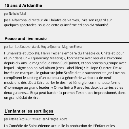
15 ans d’Artdanthé
par
Nathalie Yokel
José Alfarroba, directeur du Théâtre de Vanves, livre son regard sur
quelques spectacles issus de cette quinzième édition d’Artdanthé.
Peace and live music
par
Jean-Luc Caradec
· visuels:
Guy Le Querrec - Magnum Photos
Humaniste et utopiste, Henri Texier s’empare du Théâtre du Châtelet, pour
réunir dans un « Equanimity Meeting », l’orchestre avec lequel il s’exprime
depuis dix ans, le magnifique Nord-Sud Quintet, et son prochain groupe avec
lequel il signe son nouvel album (chez Label Bleu) : le Hope Quartet. Deux
invités de marque – le guitariste John Scofield et le saxophoniste Joe Lovano,
complètent le casting d’un plateau « à géométrie variable » de neuf
musiciens décidés à faire parler le désir et l’énergie, comme toute forme
d’hommage au grand leader. « On va finir à 9 avec les deux batteries et les
deux guitares… Et ça peut barder ! » promet Texier, pas impressionné, dans
un grand éclat de rire.
L’enfant et les sortilèges
par
Antoine Pecqueur
· visuels:
Jean-François Leclerc
La Comédie de Saint-étienne accueille la production de L’Enfant et les