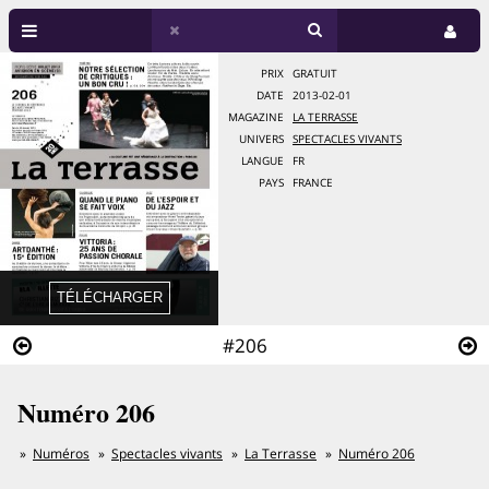
PRIX
GRATUIT
DATE
2013-02-01
MAGAZINE
LA TERRASSE
UNIVERS
SPECTACLES VIVANTS
LANGUE
FR
PAYS
FRANCE
#206
Numéro 206
Numéros
Spectacles vivants
La Terrasse
Numéro 206