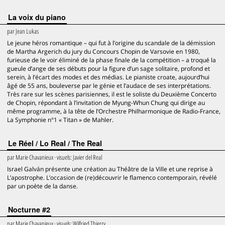
La voix du piano
par
Jean Lukas
Le jeune héros romantique – qui fut à l’origine du scandale de la démission
de Martha Argerich du jury du Concours Chopin de Varsovie en 1980,
furieuse de le voir éliminé de la phase finale de la compétition – a troqué la
gueule d’ange de ses débuts pour la figure d’un sage solitaire, profond et
serein, à l’écart des modes et des médias. Le pianiste croate, aujourd’hui
âgé de 55 ans, bouleverse par le génie et l’audace de ses interprétations.
Très rare sur les scènes parisiennes, il est le soliste du Deuxième Concerto
de Chopin, répondant à l’invitation de Myung-Whun Chung qui dirige au
même programme, à la tête de l’Orchestre Philharmonique de Radio-France,
La Symphonie n°1 « Titan » de Mahler.
Le Réel / Lo Real / The Real
par
Marie Chavanieux
· visuels:
Javier del Real
Israel Galván présente une création au Théâtre de la Ville et une reprise à
L’apostrophe. L’occasion de (re)découvrir le flamenco contemporain, révélé
par un poète de la danse.
Nocturne #2
par
Marie Chavanieux
· visuels:
Wilfried Thierry