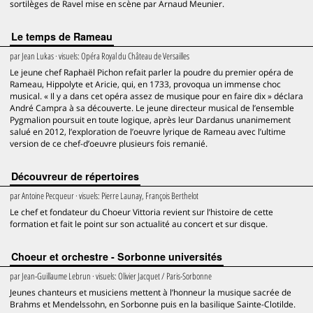
sortilèges de Ravel mise en scène par Arnaud Meunier.
Le temps de Rameau
par
Jean Lukas
· visuels:
Opéra Royal du Château de Versailles
Le jeune chef Raphaël Pichon refait parler la poudre du premier opéra de
Rameau, Hippolyte et Aricie, qui, en 1733, provoqua un immense choc
musical. « Il y a dans cet opéra assez de musique pour en faire dix » déclara
André Campra à sa découverte. Le jeune directeur musical de l’ensemble
Pygmalion poursuit en toute logique, après leur Dardanus unanimement
salué en 2012, l’exploration de l’oeuvre lyrique de Rameau avec l’ultime
version de ce chef-d’oeuvre plusieurs fois remanié.
Découvreur de répertoires
par
Antoine Pecqueur
· visuels:
Pierre Launay, François Berthelot
Le chef et fondateur du Choeur Vittoria revient sur l’histoire de cette
formation et fait le point sur son actualité au concert et sur disque.
Choeur et orchestre - Sorbonne universités
par
Jean-Guillaume Lebrun
· visuels:
Olivier Jacquet / Paris-Sorbonne
Jeunes chanteurs et musiciens mettent à l’honneur la musique sacrée de
Brahms et Mendelssohn, en Sorbonne puis en la basilique Sainte-Clotilde.