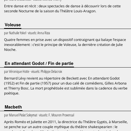
Entre danse et récit : deux spectacles de danse à découvrir lors de cette
seconde Nocturne de la saison du Théâtre Louis-Aragon.
Voleuse
par
Nathalie Yokel
· visuels:
Anna Rizza
Quatre femmes en prise avec un dispositif contraignant qui balaye l’espace
inexorablement : c’est le principe de Voleuse, la dernière création de Julie
Nioche.
En attendant Godot / Fin de partie
par
Véronique Hotte
· visuels:
Philippe Delacroix
Bernard Lévy revient au répertoire de Beckett avec En attendant Godot
(1952) et Fin de partie (1957) pour un duo calé de comédiens, Gilles Arbona
et Thierry Bosc. La mort prophétisée est sublimée dans la cadence du verbe
poétique.
Macbeth
par
Manuel Piolat Soleymat
· visuels:
F. Mouren Provensal
Après Roméo et Juliette en 2011, la directrice du Théâtre Gyptis, à Marseille,
se penche sur un autre couple mythique du théâtre shakespearien : le