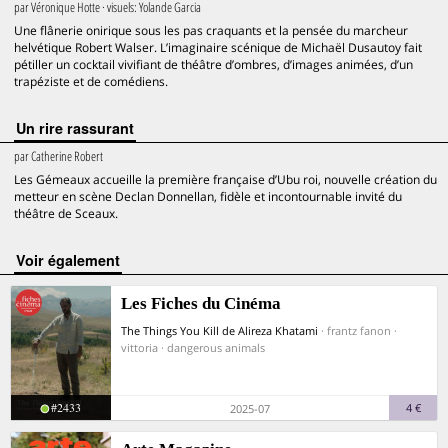
par
Véronique Hotte
· visuels:
Yolande Garcia
Une flânerie onirique sous les pas craquants et la pensée du marcheur
helvétique Robert Walser. L’imaginaire scénique de Michaël Dusautoy fait
pétiller un cocktail vivifiant de théâtre d’ombres, d’images animées, d’un
trapéziste et de comédiens.
Un rire rassurant
par
Catherine Robert
Les Gémeaux accueille la première française d’Ubu roi, nouvelle création du
metteur en scène Declan Donnellan, fidèle et incontournable invité du
théâtre de Sceaux.
voir également
Les Fiches du Cinéma
The Things You Kill de Alireza Khatami
· frantz fanon ·
vittoria · dangerous animals
#2433
4 €
2025-07