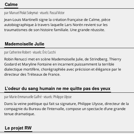
Calme
par
Manuel Piolat Soleymat
· visuels:
Pascal Victor
Jean-Louis Martinelli signe la création française de Calme, pièce
autobiographique à travers laquelle Lars Norén revient sur les
traumatismes de son histoire familiale. Une grande réussite.
Mademoiselle Julie
par
Catherine Robert
· visuels:
Éric Cucchi
Robin Renucci met en scène Mademoiselle Julie, de Strindberg. Thierry
Godard et Maryline Fontaine en incarnent puissamment la terrible
dialectique mortifère, chorégraphiée avec précision et élégance par le
directeur des Tréteaux de France.
L’odeur du sang humain ne me quitte pas des yeux
par
Marie-Emmanuelle Galfré
· visuels:
Philippe Ulysse
Dans la veine poétique qui fait sa signature, Philippe Ulysse, directeur de la
compagnie du Bureau de l’Intervalle, compose un spectacle d’une grande
tenue dramatique.
Le projet RW