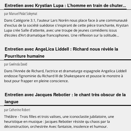
Entretien avec Krystian Lupa : L’homme en train de chuter...
par
Manuel Piolat Soleymat
Dans Catégorie 3.1, l'auteur Lars Norén nous place face à une communauté
d'exclus de la société suédoise s'inspirant de cette pièce tranchante, Krystan
Lupa crée Salle d'attente, avec une troupe de jeunes comédiens issus
d’écoles d’Art dramatique francophones. Une réflexion sur la solitude...
Entretien avec AngeLica Liddell : Richard nous révèle la
Pourriture humaine
par
Gwénola David
Dans l’Année de Richard, l’actrice et dramaturge espagnole Angelica Liddell
endosse l’ignominie du Richard III de Shakespeare et pousse le monstre à
bout pour frapper en pleine conscience.
Entretien avec Jacques Rebotier : le chant très obscur de la
langue
par
Catherine Robert
Théâtre - Trois filles et trois valises, une iconoclastie jubilatoire, une
heuristique en musique : Jacques Rebotier résiste qu chaos par la
déconstruction, orchestrée Avec fantaisie, insolence et humour.