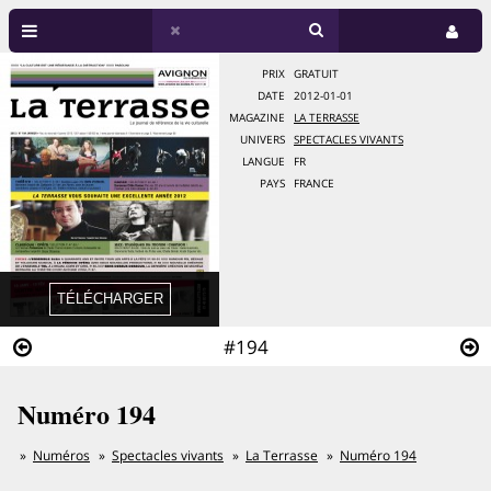
PRIX
GRATUIT
DATE
2012-01-01
MAGAZINE
LA TERRASSE
UNIVERS
SPECTACLES VIVANTS
LANGUE
FR
PAYS
FRANCE
#194
Numéro 194
Numéros
Spectacles vivants
La Terrasse
Numéro 194