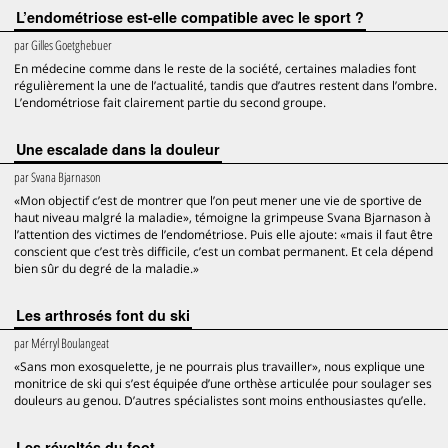
L’endométriose est-elle compatible avec le sport ?
par
Gilles Goetghebuer
En médecine comme dans le reste de la société, certaines maladies font
régulièrement la une de l’actualité, tandis que d’autres restent dans l’ombre.
L’endométriose fait clairement partie du second groupe.
Une escalade dans la douleur
par
Svana Bjarnason
«Mon objectif c’est de montrer que l’on peut mener une vie de sportive de
haut niveau malgré la maladie», témoigne la grimpeuse Svana Bjarnason à
l’attention des victimes de l’endométriose. Puis elle ajoute: «mais il faut être
conscient que c’est très difficile, c’est un combat permanent. Et cela dépend
bien sûr du degré de la maladie.»
Les arthrosés font du ski
par
Mérryl Boulangeat
«Sans mon exosquelette, je ne pourrais plus travailler», nous explique une
monitrice de ski qui s’est équipée d’une orthèse articulée pour soulager ses
douleurs au genou. D’autres spécialistes sont moins enthousiastes qu’elle.
Les révoltés du foot