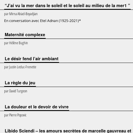
“J’ai vu la mer dans le soleil et le soleil au milieu de la mer1 ”
par
Mirna Abiad-Boyadjian
En conversation avec Etel Adnan (1925-2021)*
Maternité complexe
par
Hélène Bughin
Le désir fend l’air ambiant
par
Justin Leduc-Frenette
La règle du jeu
par
David Turgeon
La douleur et le devoir de vivre
par
Pierre Popovic
Libido Sciendi – les amours secrètes de marcelle gauvreau et