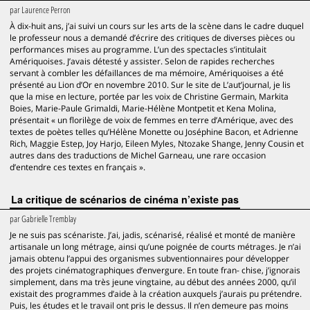
par
Laurence Perron
À dix-huit ans, j’ai suivi un cours sur les arts de la scène dans le cadre duquel
le professeur nous a demandé d’écrire des critiques de diverses pièces ou
performances mises au programme. L’un des spectacles s’intitulait
Amériquoises. J’avais détesté y assister. Selon de rapides recherches
servant à combler les défaillances de ma mémoire, Amériquoises a été
présenté au Lion d’Or en novembre 2010. Sur le site de L’aut’journal, je lis
que la mise en lecture, portée par les voix de Christine Germain, Markita
Boies, Marie-Paule Grimaldi, Marie-Hélène Montpetit et Kena Molina,
présentait « un florilège de voix de femmes en terre d’Amérique, avec des
textes de poètes telles qu’Hélène Monette ou Joséphine Bacon, et Adrienne
Rich, Maggie Estep, Joy Harjo, Eileen Myles, Ntozake Shange, Jenny Cousin et
autres dans des traductions de Michel Garneau, une rare occasion
d’entendre ces textes en français ».
La critique de scénarios de cinéma n’existe pas
par
Gabrielle Tremblay
Je ne suis pas scénariste. J’ai, jadis, scénarisé, réalisé et monté de manière
artisanale un long métrage, ainsi qu’une poignée de courts métrages. Je n’ai
jamais obtenu l’appui des organismes subventionnaires pour développer
des projets cinématographiques d’envergure. En toute fran- chise, j’ignorais
simplement, dans ma très jeune vingtaine, au début des années 2000, qu’il
existait des programmes d’aide à la création auxquels j’aurais pu prétendre.
Puis, les études et le travail ont pris le dessus. Il n’en demeure pas moins