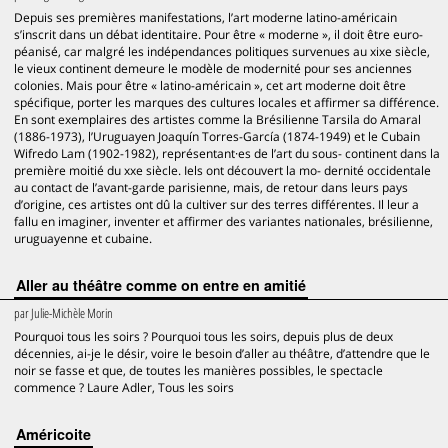
Depuis ses premières manifestations, l’art moderne latino-américain
s’inscrit dans un débat identitaire. Pour être « moderne », il doit être euro-
péanisé, car malgré les indépendances politiques survenues au xixe siècle,
le vieux continent demeure le modèle de modernité pour ses anciennes
colonies. Mais pour être « latino-américain », cet art moderne doit être
spécifique, porter les marques des cultures locales et affirmer sa différence.
En sont exemplaires des artistes comme la Brésilienne Tarsila do Amaral
(1886-1973), l’Uruguayen Joaquín Torres-García (1874-1949) et le Cubain
Wifredo Lam (1902-1982), représentant·es de l’art du sous- continent dans la
première moitié du xxe siècle. Iels ont découvert la mo- dernité occidentale
au contact de l’avant-garde parisienne, mais, de retour dans leurs pays
d’origine, ces artistes ont dû la cultiver sur des terres différentes. Il leur a
fallu en imaginer, inventer et affirmer des variantes nationales, brésilienne,
uruguayenne et cubaine.
Aller au théâtre comme on entre en amitié
par
Julie-Michèle Morin
Pourquoi tous les soirs ? Pourquoi tous les soirs, depuis plus de deux
décennies, ai-je le désir, voire le besoin d’aller au théâtre, d’attendre que le
noir se fasse et que, de toutes les manières possibles, le spectacle
commence ? Laure Adler, Tous les soirs
Américoite