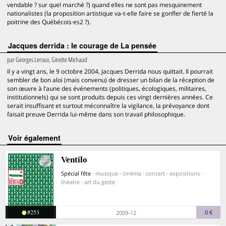
vendable ? sur quel marché ?) quand elles ne sont pas mesquinement
nationalistes (la proposition artistique va-t-elle faire se gonfler de fierté la
poitrine des Québécois·es2 ?).
Jacques derrida : le courage de La pensée
par
Georges Leroux, Ginette Michaud
Il y a vingt ans, le 9 octobre 2004, Jacques Derrida nous quittait. Il pourrait
sembler de bon aloi (mais convenu) de dresser un bilan de la réception de
son œuvre à l’aune des événements (politiques, écologiques, militaires,
institutionnels) qui se sont produits depuis ces vingt dernières années. Ce
serait insuffisant et surtout méconnaître la vigilance, la prévoyance dont
faisait preuve Derrida lui-même dans son travail philosophique.
voir également
Ventilo
Spécial fête
· musique · cinéma · concert · expositions ·
théatre · art du geste
#253
0 €
2009-12