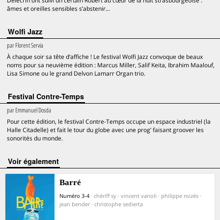
Delecrin ont suivi un certain Robert au cœur de la nuit strasbourgeoise :
âmes et oreilles sensibles s’abstenir...
Wolfi Jazz
par
Florent Servia
À chaque soir sa tête d’affiche ! Le festival Wolfi Jazz convoque de beaux
noms pour sa neuvième édition : Marcus Miller, Salif Keita, Ibrahim Maalouf,
Lisa Simone ou le grand Delvon Lamarr Organ trio.
Festival Contre-Temps
par
Emmanuel Dosda
Pour cette édition, le festival Contre-Temps occupe un espace industriel (la
Halle Citadelle) et fait le tour du globe avec une prog’ faisant groover les
sonorités du monde.
voir également
Barré
Numéro 3-4
· chériff sy · vincent vanoli · philippe roizès ·
jean bender · christophe sedierta