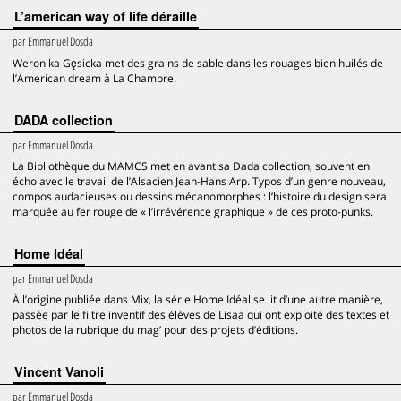
L’american way of life déraille
par
Emmanuel Dosda
Weronika Gęsicka met des grains de sable dans les rouages bien huilés de
l’American dream à La Chambre.
DADA collection
par
Emmanuel Dosda
La Bibliothèque du MAMCS met en avant sa Dada collection, souvent en
écho avec le travail de l’Alsacien Jean-Hans Arp. Typos d’un genre nouveau,
compos audacieuses ou dessins mécanomorphes : l’histoire du design sera
marquée au fer rouge de « l’irrévérence graphique » de ces proto-punks.
Home Idéal
par
Emmanuel Dosda
À l’origine publiée dans Mix, la série Home Idéal se lit d’une autre manière,
passée par le filtre inventif des élèves de Lisaa qui ont exploité des textes et
photos de la rubrique du mag’ pour des projets d’éditions.
Vincent Vanoli
par
Emmanuel Dosda