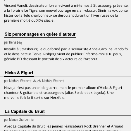
Vincent Vanoli, dessinateur lorrain vivant à mi-temps à Strasbourg, présente,
à la librairie Le Tigre, son nouvel ouvrage en clair-obscur, Simirniakov, conte
historico-farfelu charbonneux se déroulant durant un hiver russe de la
première moitié du XIXe siècle.
Six personnages en quête d’auteur
par
Hervé Lévy
Installé à Strasbourg, le duo formé par la scénariste Anne-Caroline Pandolfo
et le dessinateur Terkel Risbjerg vient de publier Enferme-moi si tu peux,
géniale BD dressant le portrait de six acteurs de l’Art brut.
Hicks & Figuri
par
Mathieu Wernert
· visuels:
Mathieu Wernert
Navaja n’est pas un cri de guerre, mais le premier album d’Hicks & Figuri
chanteur & guitariste strasbourgeois (alias Spide et ex-Loyola). Une
merveille folk lo-fi sortie sur Herzfeld.
La Capitale du Bruit
par
Manon Charbonnier
Avec La Capitale du Bruit, les jeunes réalisateurs Rock Brenner et Arnaud