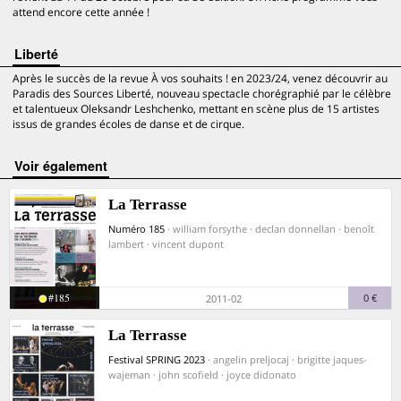
attend encore cette année !
Liberté
Après le succès de la revue À vos souhaits ! en 2023/24, venez découvrir au
Paradis des Sources Liberté, nouveau spectacle chorégraphié par le célèbre
et talentueux Oleksandr Leshchenko, mettant en scène plus de 15 artistes
issus de grandes écoles de danse et de cirque.
voir également
La Terrasse
Numéro 185
· william forsythe · declan donnellan · benoît
lambert · vincent dupont
#185
0 €
2011-02
La Terrasse
Festival SPRING 2023
· angelin preljocaj · brigitte jaques-
wajeman · john scofield · joyce didonato