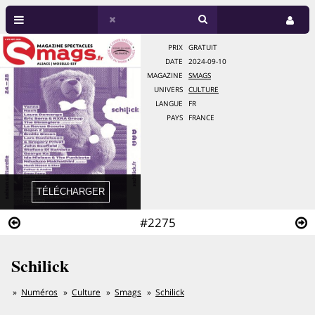
PRIX
GRATUIT
DATE
2024-09-10
MAGAZINE
SMAGS
UNIVERS
CULTURE
LANGUE
FR
PAYS
FRANCE
#2275
Schilick
Numéros
Culture
Smags
Schilick