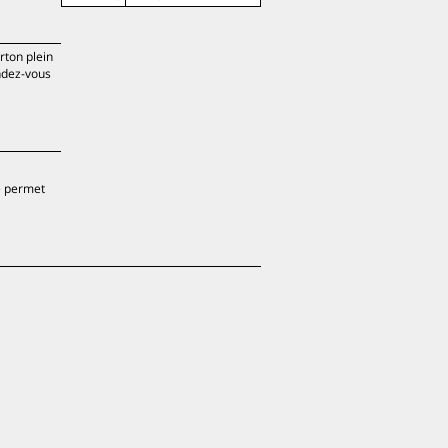
rton plein
endez-vous
ue permet