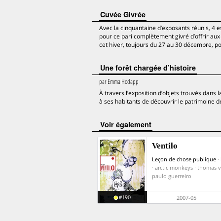
Cuvée Givrée
Avec la cinquantaine d’exposants réunis, 4 e
pour ce pari complètement givré d’offrir aux 
cet hiver, toujours du 27 au 30 décembre, pou
Une forêt chargée d’histoire
par
Emma Hodapp
À travers l’exposition d’objets trouvés dans 
à ses habitants de découvrir le patrimoine de 
voir également
Ventilo
Leçon de chose publique
·
· arctic monkeys · thomas v
paulo guerreiro
#190
2007-05