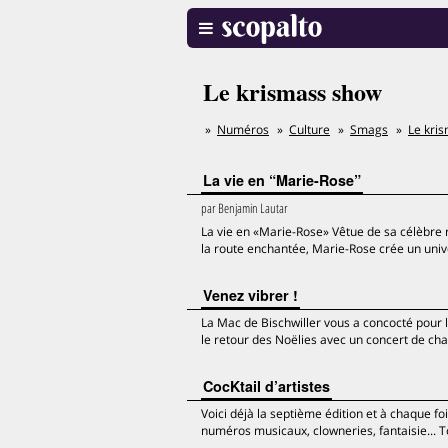
Le krismass show
Numéros
Culture
Smags
Le kri
La vie en “Marie-Rose”
par
Benjamin Lautar
La vie en «Marie-Rose» Vêtue de sa célèbre 
la route enchantée, Marie-Rose crée un univ
Venez vibrer !
La Mac de Bischwiller vous a concocté pour l
le retour des Noëlies avec un concert de chan
CocKtail d’artistes
Voici déjà la septième édition et à chaque f
numéros musicaux, clowneries, fantaisie... T