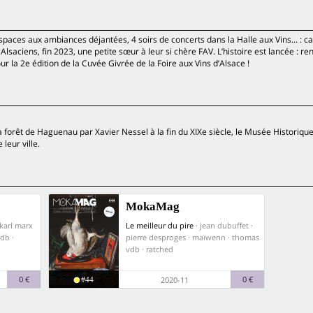
spaces aux ambiances déjantées, 4 soirs de concerts dans la Halle aux Vins... : ca
Alsaciens, fin 2023, une petite sœur à leur si chère FAV. L’histoire est lancée : r
r la 2e édition de la Cuvée Givrée de la Foire aux Vins d’Alsace !
la forêt de Haguenau par Xavier Nessel à la fin du XIXe siècle, le Musée Historiq
leur ville.
MokaMag
 karl marx
Le meilleur du pire
· jean dubuffet ·
db ·
pierre desproges · maïwenn · thomas
vdb · ratched
#44
0 €
0 €
2020-11