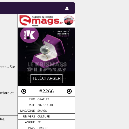
tes... Sur
#2266
héâtre et
PRIX
GRATUIT
DATE
2023-11-10
MAGAZINE
SMAGS
UNIVERS
CULTURE
les,
LANGUE
FR
PAYS
FRANCE