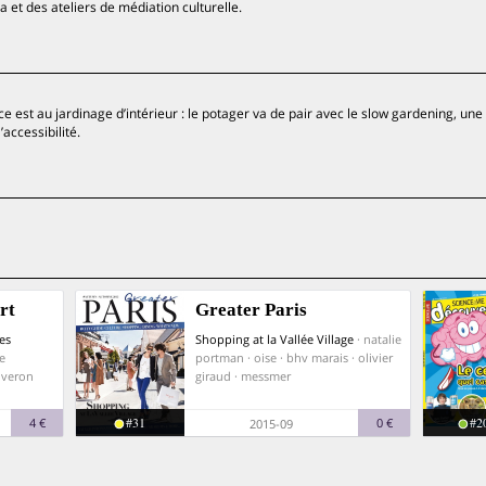
 et des ateliers de médiation culturelle.
e est au jardinage d’intérieur : le potager va de pair avec le slow gardening, une
accessibilité.
rt
Greater Paris
es
Shopping at la Vallée Village
· natalie
e
portman · oise · bhv marais · olivier
iveron
giraud · messmer
#31
#2
4 €
0 €
2015-09