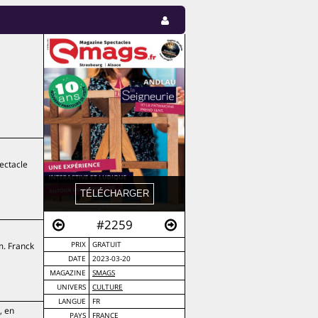
ectacle
#2259
m. Franck
PRIX
GRATUIT
DATE
2023-03-20
MAGAZINE
SMAGS
UNIVERS
CULTURE
LANGUE
FR
, en
PAYS
FRANCE