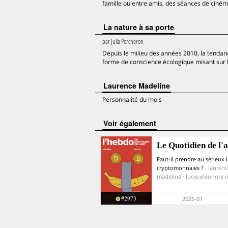
famille ou entre amis, des séances de cinéma
La nature à sa porte
par
Julia Percheron
Depuis le milieu des années 2010, la tendanc
forme de conscience écologique misant sur l’
Laurence Madeline
Personnalité du mois
voir également
Le Quotidien de l'a
Faut-il prendre au sérieux l
cryptomonnaies ?
· laurenc
madeline · lucie-éléonore r
#2973
2025-01