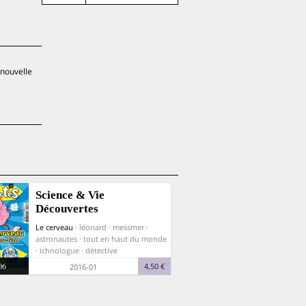
 nouvelle
Science & Vie
Découvertes
Le cerveau
· léonard · messmer ·
astronautes · tout en haut du monde
· ichnologue · détective
06
4,50 €
2016-01