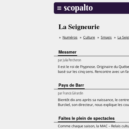
La Seigneurie
Numéros
Culture
Smags
La Sei
Messmer
par
Julia Percheron
Il est le roi de l’hypnose. Originaire du Qu
basé sur les cinq sens. Rencontre avec un fa
Pays de Barr
par
Francis Gérardin
Bientôt dix ans après sa naissance, le centr
Burckel, son directeur, nous explique les co
Faites le plein de spectacles
Comme chaque saison, la MAC – Relais cultu