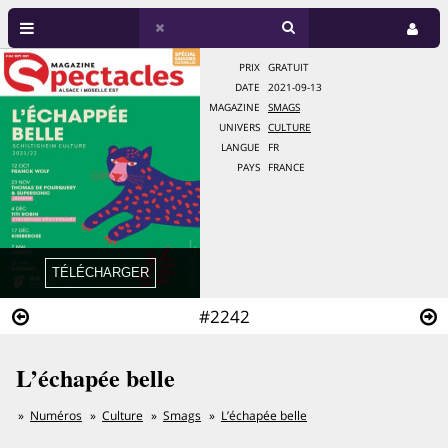
PRIX
GRATUIT
DATE
2021-09-13
MAGAZINE
SMAGS
UNIVERS
CULTURE
LANGUE
FR
PAYS
FRANCE
#2242
L’échapée belle
Numéros
Culture
Smags
L’échapée belle