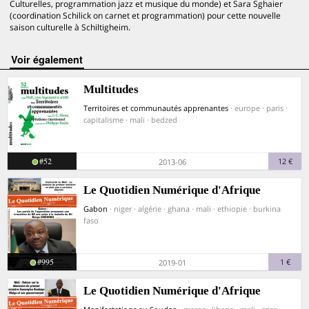
Culturelles, programmation jazz et musique du monde) et Sara Sghaier
(coordination Schilick on carnet et programmation) pour cette nouvelle
saison culturelle à Schiltigheim.
voir également
Multitudes
Territoires et communautés apprenantes
· europe · paris ·
capitalisme · mali · bedzed
#52
12 €
2013-06
Le Quotidien Numérique d'Afrique
Gabon
· niger · algérie · ghana · mali · ethiopie · burkina
faso
#995
1 €
2019-01
Le Quotidien Numérique d'Afrique