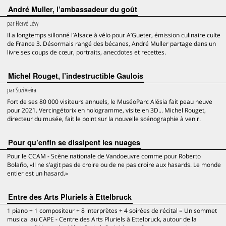
André Muller, l’ambassadeur du goût
par
Hervé Lévy
Il a longtemps sillonné l’Alsace à vélo pour A’Gueter, émission culinaire culte
de France 3. Désormais rangé des bécanes, André Muller partage dans un
livre ses coups de cœur, portraits, anecdotes et recettes.
Michel Rouget, l’indestructible Gaulois
par
Suzi Vieira
Fort de ses 80 000 visiteurs annuels, le MuséoParc Alésia fait peau neuve
pour 2021. Vercingétorix en hologramme, visite en 3D... Michel Rouget,
directeur du musée, fait le point sur la nouvelle scénographie à venir.
Pour qu’enfin se dissipent les nuages
Pour le CCAM - Scène nationale de Vandoeuvre comme pour Roberto
Bolaño, «Il ne s’agit pas de croire ou de ne pas croire aux hasards. Le monde
entier est un hasard.»
Entre des Arts Pluriels à Ettelbruck
1 piano + 1 compositeur + 8 interprètes + 4 soirées de récital = Un sommet
musical au CAPE - Centre des Arts Pluriels à Ettelbruck, autour de la