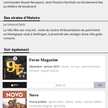
commandes Musah Recepovic, dont l’histoire familiale est étroitement liée
au théâtre de boulevard.
Des strates d’Histoire
par
Emmanuel Dosda
La Villa fête ses cinq ans : visite du Centre d’interprétation du patrimoine
archéologique situé à Dehlingen, à proximité des vestiges d’une villa gallo-
romaine.
voir également
Focus Magazine
Décembre - Janvier 2019
· alsace · mr cup · pierre favresse ·
holubar · pascal bastian
#94
0 €
2018-12
Novo
Vive la poésie
· agnès varda · alsace · anika · marion siéfert ·
christophe bogula · gina folly