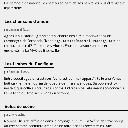
L’automne bien avancé, le château se pare de ses habits les plus étranges et
mystérieux...
Les chansons d’amour
par
Emmanuel Dosda
Agnès Jaoui, star du grand écran, chante des airs almodóvariens en
compagnie de Fernando Fizsbein (guitare) et Roberto Hurtado (guitare et
chant), au sein d’El Trio de Mis Alores. Entretien avant son concert –
enchanté – à La MAC de Bischwiller.
Les Limbes du Pacifique
par
Emmanuel Dosda
Entre coquillages et crustacés, Vendredi sur mer apparaît, telle une Vénus
botticel- lienne entourée de joueurs de fifre angéliques. Sa pop electro-
nostalgique colle au cœur et au corps. Entretien pailleté avant son concert à
La Laiterie qui fête ses 25 ans en octobre.
Bêtes de scène
par
Valérie Dietrich
Nouveau lieu de diffusion dans le paysage culturel, La Scène de Strasbourg
affiche comme première ambition de faire rire ses spectateurs. Aux