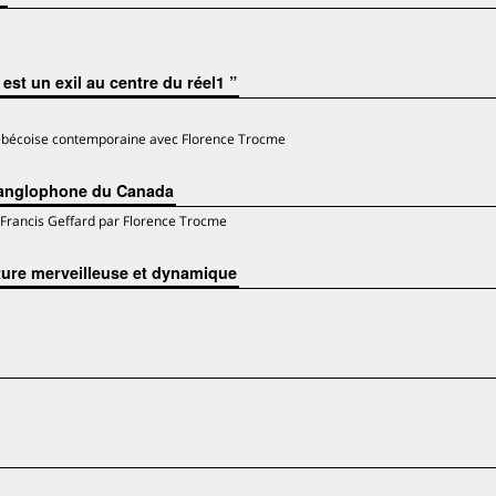
 est un exil au centre du réel1 ”
québécoise contemporaine avec Florence Trocme
n anglophone du Canada
ec Francis Geffard par Florence Trocme
́ature merveilleuse et dynamique