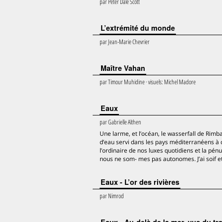
par
Peter Dale Scott
L’extrémité du monde
par
Jean-Marie Chevrier
Maître Vahan
par
Timour Muhidine
· visuels:
Michel Madore
Eaux
par
Gabrielle Althen
Une larme, et l’océan, le wasserfall de Rimbaud 
d’eau servi dans les pays méditerranéens à co
l’ordinaire de nos luxes quotidiens et la pén
nous ne som- mes pas autonomes. J’ai soif 
Eaux - L’or des rivières
par
Nimrod