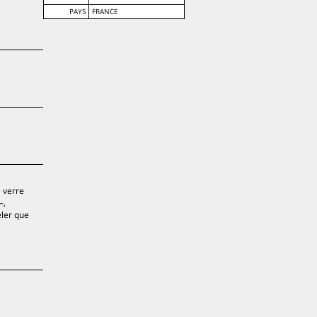
PAYS
FRANCE
e verre
–,
eler que