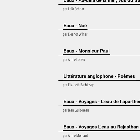
Eaux - Au-delà de la mer, vus du tr
par
Leïla Sebbar
Eaux - Noé
par
Eleanor Wilner
Eaux - Monsieur Paul
par
Annie Leclerc
Littérature anglophone - Poèmes
par
Elizabeth Bachinsky
Eaux - Voyages - L’eau de l’aparth
par
Jean Guiloineau
Eaux - Voyages L’eau au Rajasthan 
par
Annie Montaut