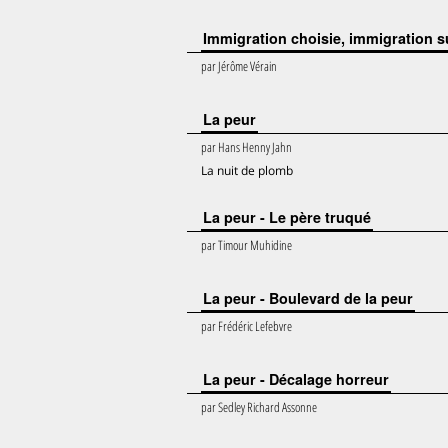
Immigration choisie, immigration s
par
Jérôme Vérain
La peur
par
Hans Henny Jahn
La nuit de plomb
La peur - Le père truqué
par
Timour Muhidine
La peur - Boulevard de la peur
par
Frédéric Lefebvre
La peur - Décalage horreur
par
Sedley Richard Assonne