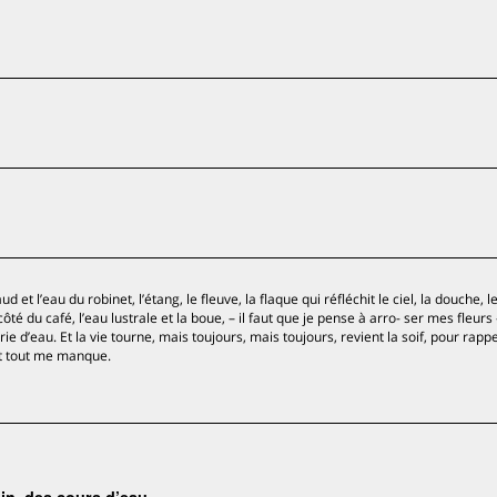
et l’eau du robinet, l’étang, le fleuve, la flaque qui réfléchit le ciel, la douche, l
̂té du café, l’eau lustrale et la boue, – il faut que je pense à arro- ser mes fleurs 
urie d’eau. Et la vie tourne, mais toujours, mais toujours, revient la soif, pour rapp
et tout me manque.