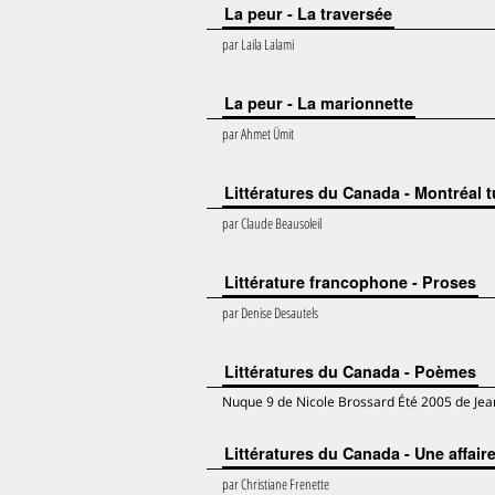
La peur - La traversée
par
Laila Lalami
La peur - La marionnette
par
Ahmet Ümit
Littératures du Canada - Montréal t
par
Claude Beausoleil
Littérature francophone - Proses
par
Denise Desautels
Littératures du Canada - Poèmes
Nuque 9 de Nicole Brossard Été 2005 de J
Littératures du Canada - Une affai
par
Christiane Frenette