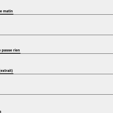
le matin
e passe rien
extrait)
s