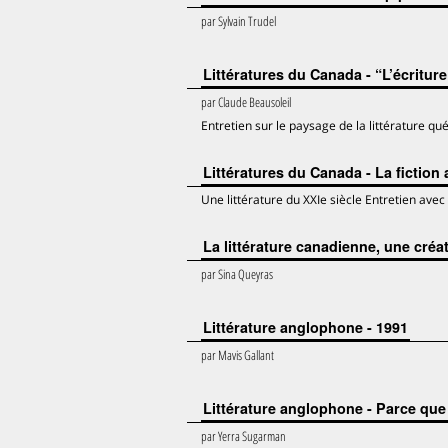
par
Sylvain Trudel
Littératures du Canada - “L’écriture
par
Claude Beausoleil
Entretien sur le paysage de la littérature 
Littératures du Canada - La fictio
Une littérature du XXIe siècle Entretien av
La littérature canadienne, une cre
par
Sina Queyras
Littérature anglophone - 1991
par
Mavis Gallant
Littérature anglophone - Parce que
par
Yerra Sugarman