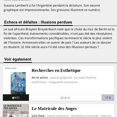
Susana Lamberti a fui l'Argentine pendant la dictature. Son oeuvre
graphique est impressionnante. Ses gravures illustrent ce numéro.
Echecs et défaites : illusions perdues
Le sud africain Breyten Breytenbach note que la chute du mur de Berlin et la
fin de l'apartheid, événements considérables, n'ont pas été des révolutions
violentes. Ces transformations pacifiques terminent le siècle le plus violent
de l'histoire. Annoncent-elles un avenir de paix ? Les auteurs de ce dossier
en doutent. LE XXe siècle aura-t'il été celui des illlusiosn perdues ?
voir également
Recherches en Esthétique
Art et action
· pascal quignard · youssef chahine ·
martinique · marguerite yourcenar
#23
17 €
2018-01
Le Matricule des Anges
Julia Deck
· pascal quignard · dominique fourcade · antonio