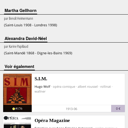
Martha Gellhorn
par
Benoît Heimermann
(Saint-Louis 1908 - Londres 1998)
Alexandra David-Néel
par
Karine Papillaud
(Saint-Mandé 1868 - Digne-les-Bains 1969)
voir également
S.I.M.
Hugo Wolf
· opéra comique · albert roussel · rollinat ·
wallner
#176
0 €
1913-06
Opéra Magazine