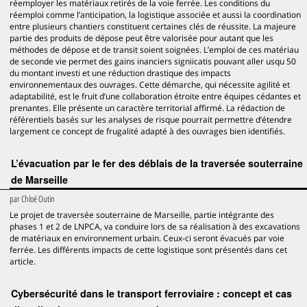
réemployer les matériaux retirés de la voie ferrée. Les conditions du
réemploi comme l’anticipation, la logistique associée et aussi la coordination
entre plusieurs chantiers constituent certaines clés de réussite. La majeure
partie des produits de dépose peut être valorisée pour autant que les
méthodes de dépose et de transit soient soignées. L’emploi de ces matériau
de seconde vie permet des gains inanciers signiicatis pouvant aller usqu 50
du montant investi et une réduction drastique des impacts
environnementaux des ouvrages. Cette démarche, qui nécessite agilité et
adaptabilité, est le fruit d’une collaboration étroite entre équipes cédantes et
prenantes. Elle présente un caractère territorial affirmé. La rédaction de
référentiels basés sur les analyses de risque pourrait permettre d’étendre
largement ce concept de frugalité adapté à des ouvrages bien identifiés.
L’évacuation par le fer des déblais de la traversée souterraine
de Marseille
par
Chloé Outin
Le projet de traversée souterraine de Marseille, partie intégrante des
phases 1 et 2 de LNPCA, va conduire lors de sa réalisation à des excavations
de matériaux en environnement urbain. Ceux-ci seront évacués par voie
ferrée. Les différents impacts de cette logistique sont présentés dans cet
article.
Cybersécurité dans le transport ferroviaire : concept et cas