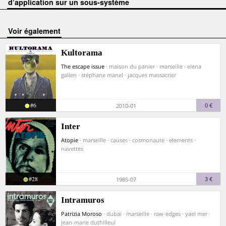
d’application sur un sous-système
voir également
Kultorama
The escape issue
· maison du panier · marseille · elena
gallen · stéphane manel · jacques massacrier
#6
0 €
2010-01
Inter
Atopie
· marseille · causes · cosmonaute · elements ·
navettes
#28
3 €
1985-07
Intramuros
Patrizia Moroso
· dubaï · marseille · raw-edges · yael mer ·
jean-marie duthilleul