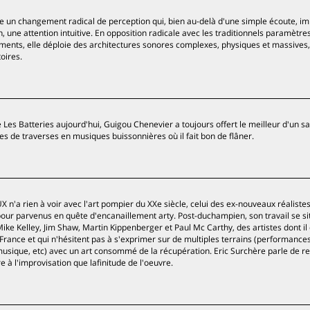
te un changement radical de perception qui, bien au-delà d'une simple écoute, im
n, une attention intuitive. En opposition radicale avec les traditionnels paramètre
ents, elle déploie des architectures sonores complexes, physiques et massives,
oires.
Les Batteries aujourd'hui, Guigou Chenevier a toujours offert le meilleur d'un sa
es de traverses en musiques buissonnières où il fait bon de flâner.
'a rien à voir avec l'art pompier du XXe siècle, celui des ex-nouveaux réaliste
our parvenus en quête d'encanaillement arty. Post-duchampien, son travail se si
ike Kelley, Jim Shaw, Martin Kippenberger et Paul Mc Carthy, des artistes dont il 
nce et qui n'hésitent pas à s'exprimer sur de multiples terrains (performances
, musique, etc) avec un art consommé de la récupération. Eric Surchère parle de r
e à l'improvisation que lafinitude de l'oeuvre.