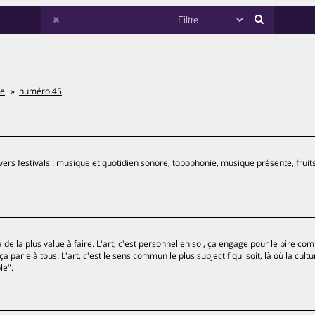
ée
numéro 45
ers festivals : musique et quotidien sonore, topophonie, musique présente, fruit
 y a de la plus value à faire. L'art, c'est personnel en soi, ça engage pour le pire c
 ça parle à tous. L'art, c'est le sens commun le plus subjectif qui soit, là où la cult
le".