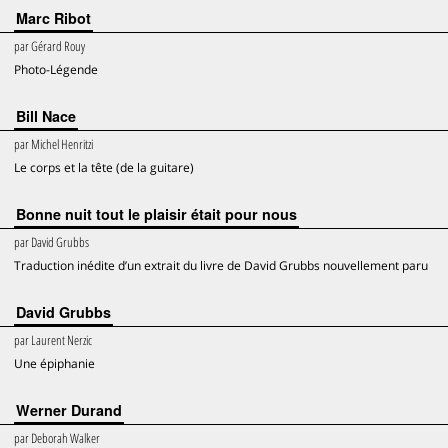
Marc Ribot
par
Gérard Rouy
Photo-Légende
Bill Nace
par
Michel Henritzi
Le corps et la tête (de la guitare)
Bonne nuit tout le plaisir était pour nous
par
David Grubbs
Traduction inédite d’un extrait du livre de David Grubbs nouvellement paru
David Grubbs
par
Laurent Nerzic
Une épiphanie
Werner Durand
par
Deborah Walker