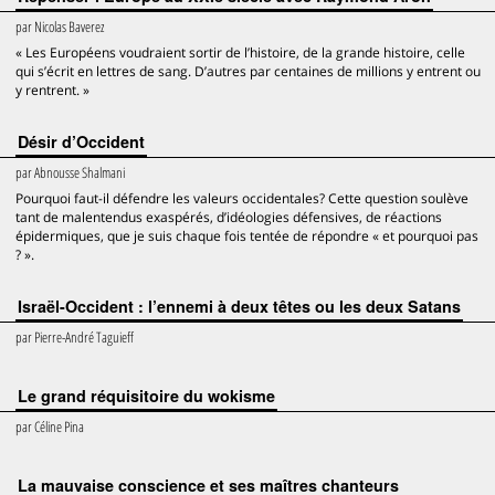
par
Nicolas Baverez
« Les Européens voudraient sortir de l’histoire, de la grande histoire, celle
qui s’écrit en lettres de sang. D’autres par centaines de millions y entrent ou
y rentrent. »
Désir d’Occident
par
Abnousse Shalmani
Pourquoi faut-il défendre les valeurs occidentales? Cette question soulève
tant de malentendus exaspérés, d’idéologies défensives, de réactions
épidermiques, que je suis chaque fois tentée de répondre « et pourquoi pas
? ».
Israël-Occident : l’ennemi à deux têtes ou les deux Satans
par
Pierre-André Taguieff
Le grand réquisitoire du wokisme
par
Céline Pina
La mauvaise conscience et ses maîtres chanteurs