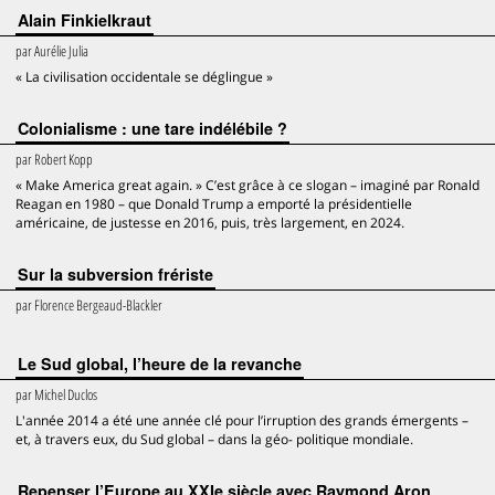
Alain Finkielkraut
par
Aurélie Julia
« La civilisation occidentale se déglingue »
Colonialisme : une tare indélébile ?
par
Robert Kopp
« Make America great again. » C’est grâce à ce slogan – imaginé par Ronald
Reagan en 1980 – que Donald Trump a emporté la présidentielle
américaine, de justesse en 2016, puis, très largement, en 2024.
Sur la subversion frériste
par
Florence Bergeaud-Blackler
Le Sud global, l’heure de la revanche
par
Michel Duclos
L'année 2014 a été une année clé pour l’irruption des grands émergents –
et, à travers eux, du Sud global – dans la géo- politique mondiale.
Repenser l’Europe au XXIe siècle avec Raymond Aron