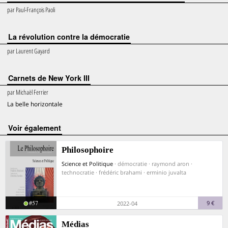
par
Paul-François Paoli
La révolution contre la démocratie
par
Laurent Gayard
Carnets de New York III
par
Michaël Ferrier
La belle horizontale
voir également
Philosophoire
Science et Politique
· démocratie · raymond aron ·
technocratie · frédéric brahami · erminio juvalta
#57
9 €
2022-04
Médias