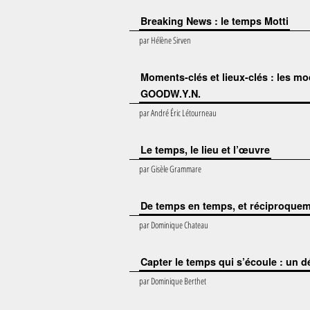
Breaking News : le temps Motti
par
Hélène Sirven
Moments-clés et lieux-clés : les m
GOODW.Y.N.
par
André Éric Létourneau
Le temps, le lieu et l’œuvre
par
Gisèle Grammare
De temps en temps, et réciproque
par
Dominique Chateau
Capter le temps qui s’écoule : un dé
par
Dominique Berthet