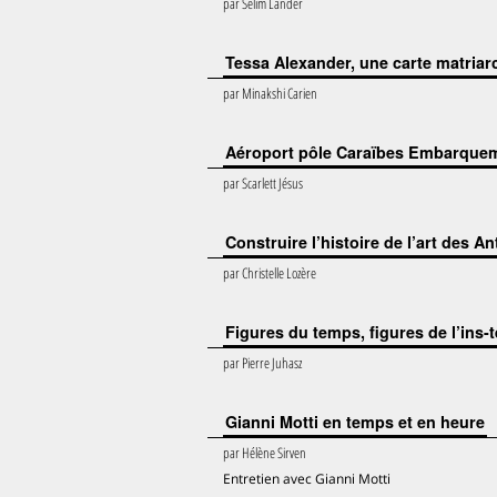
par
Selim Lander
Tessa Alexander, une carte matria
par
Minakshi Carien
Aéroport pôle Caraïbes Embarqueme
par
Scarlett Jésus
Construire l’histoire de l’art des A
par
Christelle Lozère
Figures du temps, figures de l’ins
par
Pierre Juhasz
Gianni Motti en temps et en heure
par
Hélène Sirven
Entretien avec Gianni Motti