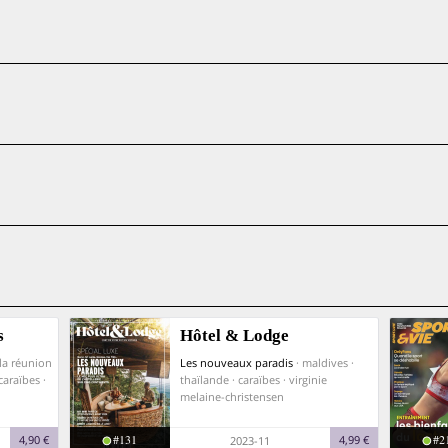
s
Hôtel & Lodge
 la réunion
Les nouveaux paradis
· maldives ·
caraïbes ·
thaïlande · caraïbes · virginie
melaine-christensen
#131
#2
4,90 €
4,99 €
2023-11