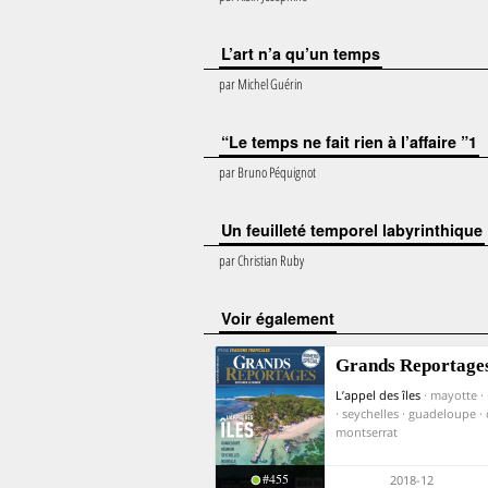
L’art n’a qu’un temps
par
Michel Guérin
“Le temps ne fait rien à l’affaire ”1
par
Bruno Péquignot
Un feuilleté temporel labyrinthique
par
Christian Ruby
voir également
Grands Reportage
L’appel des îles
· mayotte ·
· seychelles · guadeloupe · 
montserrat
#455
2018-12