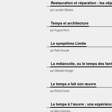
Restauration et réparation : les obje
par
Laurette Célestine
Temps et architecture
par
Hugues Henri
Le symptôme Limite
par
Pedro Hussak
La mélancolie, ou le temps des fa
par
Sébastien Rongier
Le temps a fait son œuvre
par
Richard Conte
Le temps à l’œuvre : une expérience
par
Alain Joséphine