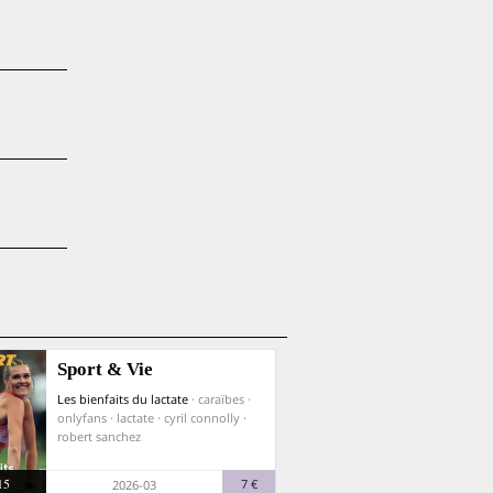
Sport & Vie
Les bienfaits du lactate
· caraïbes ·
onlyfans · lactate · cyril connolly ·
robert sanchez
15
7 €
2026-03