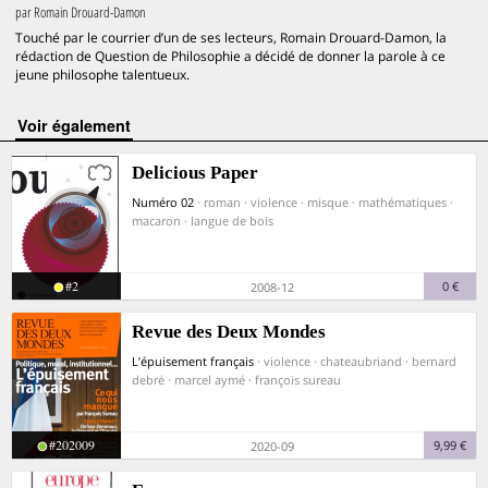
par
Romain Drouard-Damon
Touché par le courrier d’un de ses lecteurs, Romain Drouard-Damon, la
rédaction de Question de Philosophie a décidé de donner la parole à ce
jeune philosophe talentueux.
voir également
Delicious Paper
Numéro 02
· roman · violence · misque · mathématiques ·
macaron · langue de bois
#2
0 €
2008-12
Revue des Deux Mondes
L’épuisement français
· violence · chateaubriand · bernard
debré · marcel aymé · françois sureau
#202009
9,99 €
2020-09