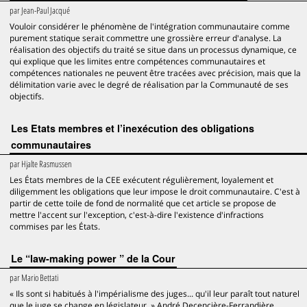
par
Jean-Paul Jacqué
Vouloir considérer le phénomène de l'intégration communautaire comme
purement statique serait commettre une grossière erreur d'analyse. La
réalisation des objectifs du traité se situe dans un processus dynamique, ce
qui explique que les limites entre compétences communautaires et
compétences nationales ne peuvent être tracées avec précision, mais que la
délimitation varie avec le degré de réalisation par la Communauté de ses
objectifs.
Les Etats membres et l’inexécution des obligations
communautaires
par
Hjalte Rasmussen
Les États membres de la CEE exécutent régulièrement, loyalement et
diligemment les obligations que leur impose le droit communautaire. C'est à
partir de cette toile de fond de normalité que cet article se propose de
mettre l'accent sur l'exception, c'est-à-dire l'existence d'infractions
commises par les États.
Le “law-making power ” de la Cour
par
Mario Bettati
« Ils sont si habitués à l'impérialisme des juges... qu'il leur paraît tout naturel
que le juge se change en législateur. » André Decencière-Ferrandière