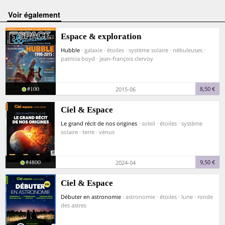
voir également
Espace & exploration
Hubble
· galaxie · étoiles · système solaire · nébuleuses ·
patricia boyd · jean-françois clervoy
#100
8,50 €
2015-06
Ciel & Espace
Le grand récit de nos origines
· soleil · étoiles · système
solaire · terre · vénus
#4800
9,50 €
2024-04
Ciel & Espace
Débuter en astronomie
· astronomie · étoiles · lune · ronde
des astres