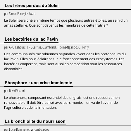
Les frères perdus du Soleil
par
Simon Portegies Zwart
Le Soleil serait né en même temps que plusieurs autres étoiles, au sein d'un
amas stellaire. Que sont devenus les membres de cette fratrie ?
Les bactéries du lac Pavin
par
A.-C. Lehours, J.-F. Carrias, C. Amblard, T. Sime-Ngando, G. Fonty
Des communautés microbiennes originales vivent dans les profondeurs du
lac Pavin. Elles nous éclairent sur le fonctionnement des écosystèmes. Les
bactéries coopèrent, mais sont aussi en compétition pour les ressources
disponibles.
Phosphore : une crise imminente
par
David Vaccari
Le phosphore, composant essentiel des engrais, est une ressource non
renouvelable. Il doit être utilisé avec parcimonie. Il en va de l'avenir de
l'agriculture et de l'alimentation.
La bronchiolite du nourrisson
par
Lucie Bommenel, Vincent Gajdos