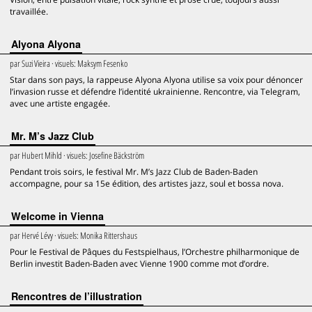
travaillée.
Alyona Alyona
par
Suzi Vieira
· visuels:
Maksym Fesenko
Star dans son pays, la rappeuse Alyona Alyona utilise sa voix pour dénoncer
l’invasion russe et défendre l’identité ukrainienne. Rencontre, via Telegram,
avec une artiste engagée.
Mr. M’s Jazz Club
par
Hubert Mihld
· visuels:
Josefine Bäckström
Pendant trois soirs, le festival Mr. M’s Jazz Club de Baden-Baden
accompagne, pour sa 15e édition, des artistes jazz, soul et bossa nova.
Welcome in Vienna
par
Hervé Lévy
· visuels:
Monika Rittershaus
Pour le Festival de Pâques du Festspielhaus, l’Orchestre philharmonique de
Berlin investit Baden-Baden avec Vienne 1900 comme mot d’ordre.
Rencontres de l’illustration