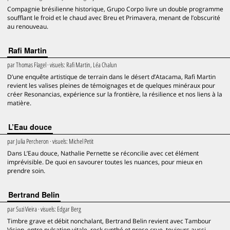
Compagnie brésilienne historique, Grupo Corpo livre un double programme
soufflant le froid et le chaud avec Breu et Primavera, menant de l’obscurité
au renouveau.
Rafi Martin
par
Thomas Flagel
· visuels:
Rafi Martin, Léa Chalun
D’une enquête artistique de terrain dans le désert d’Atacama, Rafi Martin
revient les valises pleines de témoignages et de quelques minéraux pour
créer Resonancias, expérience sur la frontière, la résilience et nos liens à la
matière.
L’Eau douce
par
Julia Percheron
· visuels:
Michel Petit
Dans L’Eau douce, Nathalie Pernette se réconcilie avec cet élément
imprévisible. De quoi en savourer toutes les nuances, pour mieux en
prendre soin.
Bertrand Belin
par
Suzi Vieira
· visuels:
Edgar Berg
Timbre grave et débit nonchalant, Bertrand Belin revient avec Tambour
Vision, entre pulsation vitale, rock synthé et prose crue, toujours aussi