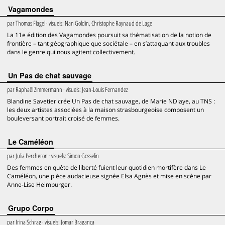
Vagamondes
par
Thomas Flagel
· visuels:
Nan Goldin, Christophe Raynaud de Lage
La 11e édition des Vagamondes poursuit sa thématisation de la notion de
frontière – tant géographique que sociétale – en s’attaquant aux troubles
dans le genre qui nous agitent collectivement.
Un Pas de chat sauvage
par
Raphaël Zimmermann
· visuels:
Jean-Louis Fernandez
Blandine Savetier crée Un Pas de chat sauvage, de Marie NDiaye, au TNS :
les deux artistes associées à la maison strasbourgeoise composent un
bouleversant portrait croisé de femmes.
Le Caméléon
par
Julia Percheron
· visuels:
Simon Gosselin
Des femmes en quête de liberté fuient leur quotidien mortifère dans Le
Caméléon, une pièce audacieuse signée Elsa Agnès et mise en scène par
Anne-Lise Heimburger.
Grupo Corpo
par
Irina Schrag
· visuels:
Jomar Bragança