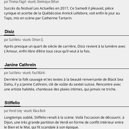
par
Thomas Flagel
· visuels:
Dominique Déhan
Succès du festival Les Actuelles en 2017, Ce Samedi il pleuvait, pièce
cynique et acerbe de la Québécoise Annick Lefebvre, voit enfin le jour au
Taps, mis en scène par Catherine Tartarin.
Disiz
par
Suzi Vieira
· visuels:
Otman Q.
Après presque un quart de siècle de carrière, Disiz revient à la lumière avec
L’Amour, enfin libre d’être tous ceux qu’il veut à la fois.
Janine Cathrein
par
Suzi Vieira
· visuels:
Paul Märki
Derrière la folk sauvage et les textes à la beauté renversante de Black Sea
Dahu, il y a Janine Cathrein, clé de voûte du sextet suisse. Rencontre avec
une artiste habitée, chanteuse des plaies intimes, qui jamais ne triche.
Stiffelio
par
Hervé Lévy
· visuels:
Klara Beck
Longtemps oublié, Stiffelio renaît à la scène. Voilà l’occasion de découvrir, à
Dijon, une très grande partition de Verdi en forme de conflit intérieur entre
le Bien et le Mal, qui fit scandale à son époque.