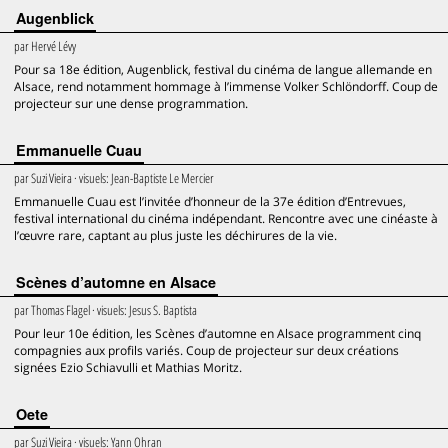
Augenblick
par
Hervé Lévy
Pour sa 18e édition, Augenblick, festival du cinéma de langue allemande en
Alsace, rend notamment hommage à l’immense Volker Schlöndorff. Coup de
projecteur sur une dense programmation.
Emmanuelle Cuau
par
Suzi Vieira
· visuels:
Jean-Baptiste Le Mercier
Emmanuelle Cuau est l’invitée d’honneur de la 37e édition d’Entrevues,
festival international du cinéma indépendant. Rencontre avec une cinéaste à
l’œuvre rare, captant au plus juste les déchirures de la vie.
Scènes d’automne en Alsace
par
Thomas Flagel
· visuels:
Jesus S. Baptista
Pour leur 10e édition, les Scènes d’automne en Alsace programment cinq
compagnies aux profils variés. Coup de projecteur sur deux créations
signées Ezio Schiavulli et Mathias Moritz.
Oete
par
Suzi Vieira
· visuels:
Yann Ohran