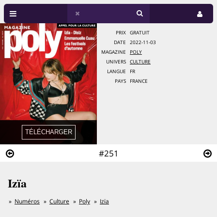
PRIX
GRATUIT
DATE
2022-11-03
MAGAZINE
POLY
UNIVERS
CULTURE
LANGUE
FR
PAYS
FRANCE
#251
Izïa
Numéros
Culture
Poly
Izïa