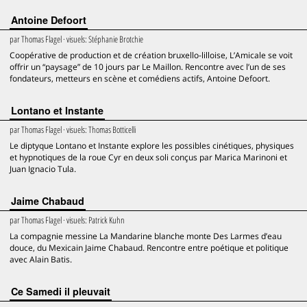
Antoine Defoort
par
Thomas Flagel
· visuels:
Stéphanie Brotchie
Coopérative de production et de création bruxello-lilloise, L’Amicale se voit
offrir un “paysage” de 10 jours par Le Maillon. Rencontre avec l’un de ses
fondateurs, metteurs en scène et comédiens actifs, Antoine Defoort.
Lontano et Instante
par
Thomas Flagel
· visuels:
Thomas Botticelli
Le diptyque Lontano et Instante explore les possibles cinétiques, physiques
et hypnotiques de la roue Cyr en deux soli conçus par Marica Marinoni et
Juan Ignacio Tula.
Jaime Chabaud
par
Thomas Flagel
· visuels:
Patrick Kuhn
La compagnie messine La Mandarine blanche monte Des Larmes d’eau
douce, du Mexicain Jaime Chabaud. Rencontre entre poétique et politique
avec Alain Batis.
Ce Samedi il pleuvait