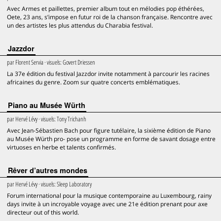
Avec Armes et paillettes, premier album tout en mélodies pop éthérées,
Oete, 23 ans, s’impose en futur roi de la chanson française. Rencontre avec
un des artistes les plus attendus du Charabia festival.
Jazzdor
par
Florent Servia
· visuels:
Govert Driessen
La 37e édition du festival Jazzdor invite notamment à parcourir les racines
africaines du genre. Zoom sur quatre concerts emblématiques.
Piano au Musée Würth
par
Hervé Lévy
· visuels:
Tony Trichanh
Avec Jean-Sébastien Bach pour figure tutélaire, la sixième édition de Piano
au Musée Würth pro- pose un programme en forme de savant dosage entre
virtuoses en herbe et talents confirmés.
Rêver d’autres mondes
par
Hervé Lévy
· visuels:
Sleep Laboratory
Forum international pour la musique contemporaine au Luxembourg, rainy
days invite à un incroyable voyage avec une 21e édition prenant pour axe
directeur out of this world.