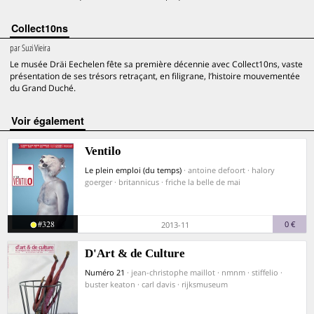
Collect10ns
par
Suzi Vieira
Le musée Dräi Eechelen fête sa première décennie avec Collect10ns, vaste
présentation de ses trésors retraçant, en filigrane, l’histoire mouvementée
du Grand Duché.
voir également
Ventilo
Le plein emploi (du temps)
· antoine defoort · halory
goerger · britannicus · friche la belle de mai
#328
0 €
2013-11
D'Art & de Culture
Numéro 21
· jean-christophe maillot · nmnm · stiffelio ·
buster keaton · carl davis · rijksmuseum