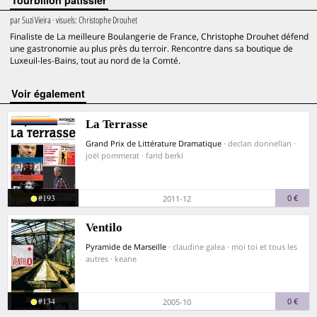
Tourbillon pâtissier
par
Suzi Vieira
· visuels:
Christophe Drouhet
Finaliste de La meilleure Boulangerie de France, Christophe Drouhet défend
une gastronomie au plus près du terroir. Rencontre dans sa boutique de
Luxeuil-les-Bains, tout au nord de la Comté.
voir également
La Terrasse
Grand Prix de Littérature Dramatique
· declan donnellan ·
joël pommerat · farid berki
#193
0 €
2011-12
Ventilo
Pyramide de Marseille
· claudine galea · moi toi et tous les
autres · keane
#134
0 €
2005-10