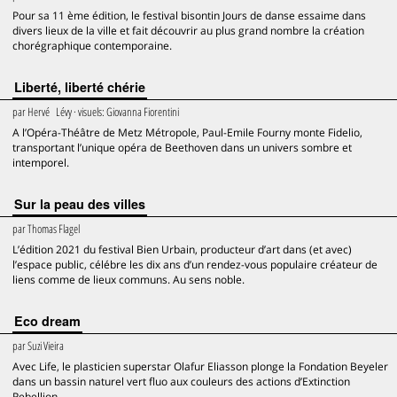
Pour sa 11 ème édition, le festival bisontin Jours de danse essaime dans
divers lieux de la ville et fait découvrir au plus grand nombre la création
chorégraphique contemporaine.
Liberté, liberté chérie
par
Hervé Lévy
· visuels:
Giovanna Fiorentini
A l’Opéra-Théâtre de Metz Métropole, Paul-Emile Fourny monte Fidelio,
transportant l’unique opéra de Beethoven dans un univers sombre et
intemporel.
Sur la peau des villes
par
Thomas Flagel
L’édition 2021 du festival Bien Urbain, producteur d’art dans (et avec)
l’espace public, célébre les dix ans d’un rendez-vous populaire créateur de
liens comme de lieux communs. Au sens noble.
Eco dream
par
Suzi Vieira
Avec Life, le plasticien superstar Olafur Eliasson plonge la Fondation Beyeler
dans un bassin naturel vert fluo aux couleurs des actions d’Extinction
Rebellion.