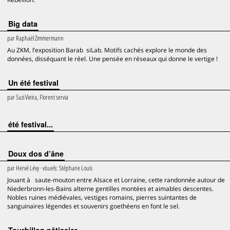
Big data
par
Raphaël Zimmermann
Au ZKM, l’exposition Barab siLab. Motifs cachés explore le monde des
données, disséquant le réel. Une pensée en réseaux qui donne le vertige !
Un été festival
par
Suzi Vieira, Florent servia
été festival...
Doux dos d’âne
par
Hervé Lévy
· visuels:
Stéphane Louis
Jouant à saute-mouton entre Alsace et Lorraine, cette randonnée autour de
Niederbronn-les-Bains alterne gentilles montées et aimables descentes.
Nobles ruines médiévales, vestiges romains, pierres suintantes de
sanguinaires légendes et souvenirs goethéens en font le sel.