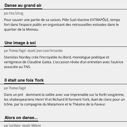
Danse au grand air
par
Irina Schrag
Pour sauver une partie de sa saison, Pôle Sud réactive EXTRAPÔLE, temps
fort dans l’espace public en organisant des retrouvailles estivales dans le
quartier de la Meinau.
Une image à soi
par
Thomas Flagel
· visuels:
Jean-Louis Fernandez
Stanislas Nordey crée l’incroyable Au Bord, monologue poétique et
vertigineux de Claudine Galea. L’occasion révée d’un entretien avec l’autrice
associée au TNS.
Il était une fois York
par
Thomas Flagel
Dans un pré dominant la vallée avec vue imprenable sur la forêt vosgienne,
les shakespeariens Henri VI et Richard III forment York, duel de clans pour un
trône, par la compagnie du Matamore et le Théatre de la Faveur.
Alors on danse...
par
Suzi Vieira
· visuels:
Mélune