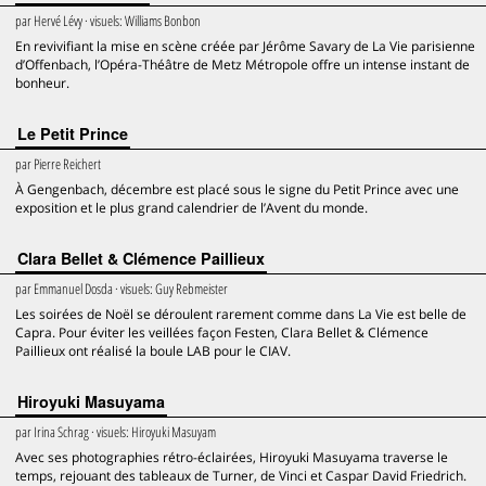
par
Hervé Lévy
· visuels:
Williams Bonbon
En revivifiant la mise en scène créée par Jérôme Savary de La Vie parisienne
d’Offenbach, l’Opéra-Théâtre de Metz Métropole offre un intense instant de
bonheur.
Le Petit Prince
par
Pierre Reichert
À Gengenbach, décembre est placé sous le signe du Petit Prince avec une
exposition et le plus grand calendrier de l’Avent du monde.
Clara Bellet & Clémence Paillieux
par
Emmanuel Dosda
· visuels:
Guy Rebmeister
Les soirées de Noël se déroulent rarement comme dans La Vie est belle de
Capra. Pour éviter les veillées façon Festen, Clara Bellet & Clémence
Paillieux ont réalisé la boule LAB pour le CIAV.
Hiroyuki Masuyama
par
Irina Schrag
· visuels:
Hiroyuki Masuyam
Avec ses photographies rétro-éclairées, Hiroyuki Masuyama traverse le
temps, rejouant des tableaux de Turner, de Vinci et Caspar David Friedrich.