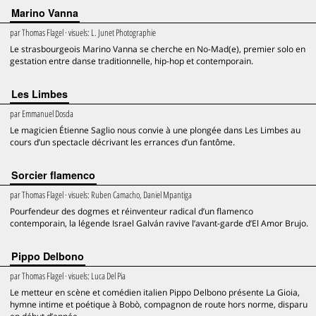
Marino Vanna
par
Thomas Flagel
· visuels:
L. Junet Photographie
Le strasbourgeois Marino Vanna se cherche en No-Mad(e), premier solo en
gestation entre danse traditionnelle, hip-hop et contemporain.
Les Limbes
par
Emmanuel Dosda
Le magicien Étienne Saglio nous convie à une plongée dans Les Limbes au
cours d’un spectacle décrivant les errances d’un fantôme.
Sorcier flamenco
par
Thomas Flagel
· visuels:
Ruben Camacho, Daniel Mpantiga
Pourfendeur des dogmes et réinventeur radical d’un flamenco
contemporain, la légende Israel Galván ravive l’avant-garde d’El Amor Brujo.
Pippo Delbono
par
Thomas Flagel
· visuels:
Luca Del Pia
Le metteur en scène et comédien italien Pippo Delbono présente La Gioia,
hymne intime et poétique à Bobò, compagnon de route hors norme, disparu