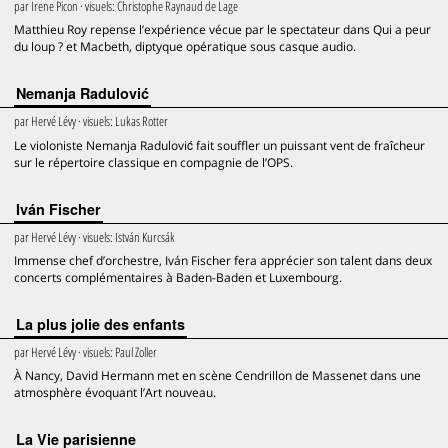
par
Irene Picon
· visuels:
Christophe Raynaud de Lage
Matthieu Roy repense l’expérience vécue par le spectateur dans Qui a peur
du loup ? et Macbeth, diptyque opératique sous casque audio.
Nemanja Radulović
par
Hervé Lévy
· visuels:
Lukas Rotter
Le violoniste Nemanja Radulović fait souffler un puissant vent de fraîcheur
sur le répertoire classique en compagnie de l’OPS.
Iván Fischer
par
Hervé Lévy
· visuels:
István Kurcsák
Immense chef d’orchestre, Iván Fischer fera apprécier son talent dans deux
concerts complémentaires à Baden-Baden et Luxembourg.
La plus jolie des enfants
par
Hervé Lévy
· visuels:
Paul Zoller
À Nancy, David Hermann met en scène Cendrillon de Massenet dans une
atmosphère évoquant l’Art nouveau.
La Vie parisienne