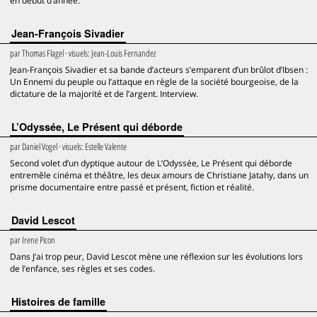
en début d’année.
Jean-François Sivadier
par
Thomas Flagel
· visuels:
Jean-Louis Fernandez
Jean-François Sivadier et sa bande d’acteurs s’emparent d’un brûlot d’Ibsen :
Un Ennemi du peuple ou l’attaque en règle de la société bourgeoise, de la
dictature de la majorité et de l’argent. Interview.
L’Odyssée, Le Présent qui déborde
par
Daniel Vogel
· visuels:
Estelle Valente
Second volet d’un dyptique autour de L’Odyssée, Le Présent qui déborde
entremêle cinéma et théâtre, les deux amours de Christiane Jatahy, dans un
prisme documentaire entre passé et présent, fiction et réalité.
David Lescot
par
Irene Picon
Dans J’ai trop peur, David Lescot mène une réflexion sur les évolutions lors
de l’enfance, ses règles et ses codes.
Histoires de famille