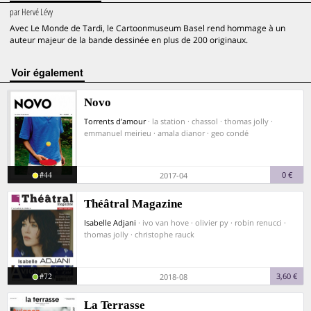
par
Hervé Lévy
Avec Le Monde de Tardi, le Cartoonmuseum Basel rend hommage à un
auteur majeur de la bande dessinée en plus de 200 originaux.
voir également
Novo
Torrents d’amour
· la station · chassol · thomas jolly ·
emmanuel meirieu · amala dianor · geo condé
#44
0 €
2017-04
Théâtral Magazine
Isabelle Adjani
· ivo van hove · olivier py · robin renucci ·
thomas jolly · christophe rauck
#72
3,60 €
2018-08
La Terrasse