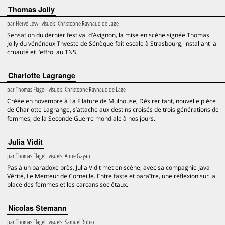
Thomas Jolly
par
Hervé Lévy
· visuels:
Christophe Raynaud de Lage
Sensation du dernier festival d’Avignon, la mise en scène signée Thomas
Jolly du vénéneux Thyeste de Sénèque fait escale à Strasbourg, installant la
cruauté et l’effroi au TNS.
Charlotte Lagrange
par
Thomas Flagel
· visuels:
Christophe Raynaud de Lage
Créée en novembre à La Filature de Mulhouse, Désirer tant, nouvelle pièce
de Charlotte Lagrange, s’attache aux destins croisés de trois générations de
femmes, de la Seconde Guerre mondiale à nos jours.
Julia Vidit
par
Thomas Flagel
· visuels:
Anne Gayan
Pas à un paradoxe près, Julia Vidit met en scène, avec sa compagnie Java
Vérité, Le Menteur de Corneille. Entre faste et paraître, une réflexion sur la
place des femmes et les carcans sociétaux.
Nicolas Stemann
par
Thomas Flagel
· visuels:
Samuel Rubio