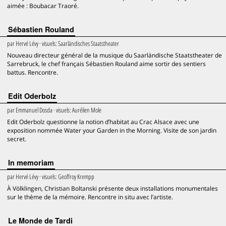
aimée : Boubacar Traoré.
Sébastien Rouland
par
Hervé Lévy
· visuels:
Saarländisches Staatstheater
Nouveau directeur général de la musique du Saarländische Staatstheater de
Sarrebruck, le chef français Sébastien Rouland aime sortir des sentiers
battus. Rencontre.
Edit Oderbolz
par
Emmanuel Dosda
· visuels:
Aurélien Mole
Edit Oderbolz questionne la notion d’habitat au Crac Alsace avec une
exposition nommée Water your Garden in the Morning. Visite de son jardin
secret.
In memoriam
par
Hervé Lévy
· visuels:
Geoffroy Krempp
À Völklingen, Christian Boltanski présente deux installations monumentales
sur le thème de la mémoire. Rencontre in situ avec l’artiste.
Le Monde de Tardi