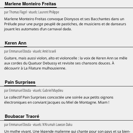
Marlene Monteiro Freitas
par
Thomas Flagel
· visuels:
Laurent Philippe
Marlene Monteiro Freitas convoque Dionysos et ses Bacchantes dans un
Prélude pour une purge peuplé de pastiches, de musiciens et de danseurs
jouant les automates d’un carnaval dada.
Keren Ann
par
Emmanuel Dosda
· visuels:
Amit Israeli
Guitare, mais aussi violon, alto et violoncelle : la voix de Keren Ann se mêle
aux cordes du Quatuor Debussy et revisite ses chansons douces. À
découvrir à La Filature mulhousienne.
Pain Surprises
par
Emmanuel Dosda
· visuels:
Gabriel Maydieu
Le collectif Pain Surprises concoctée une soirée aux petits oignons
électroniques en conviant Jacques ou Miel de Montagne. Miam !
Boubacar Traoré
par
Emmanuel Dosda
· visuels:
N'Krumah Lawson Daku
Un mythe vivant. Une légende malienne qui chante pour son pays et sa bien-