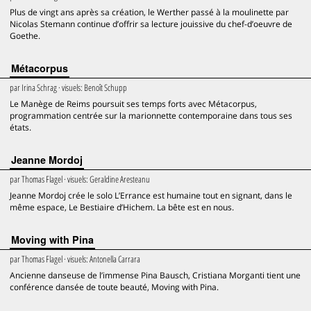
Plus de vingt ans après sa création, le Werther passé à la moulinette par
Nicolas Stemann continue d’offrir sa lecture jouissive du chef-d’oeuvre de
Goethe.
Métacorpus
par
Irina Schrag
· visuels:
Benoît Schupp
Le Manège de Reims poursuit ses temps forts avec Métacorpus,
programmation centrée sur la marionnette contemporaine dans tous ses
états.
Jeanne Mordoj
par
Thomas Flagel
· visuels:
Geraldine Aresteanu
Jeanne Mordoj crée le solo L’Errance est humaine tout en signant, dans le
même espace, Le Bestiaire d’Hichem. La bête est en nous.
Moving with Pina
par
Thomas Flagel
· visuels:
Antonella Carrara
Ancienne danseuse de l’immense Pina Bausch, Cristiana Morganti tient une
conférence dansée de toute beauté, Moving with Pina.