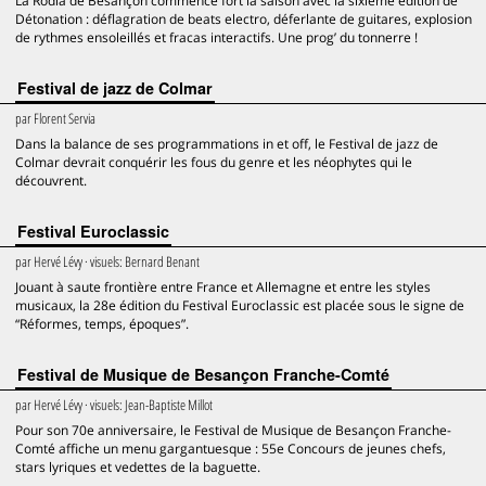
La Rodia de Besançon commence fort la saison avec la sixième édition de
Détonation : déflagration de beats electro, déferlante de guitares, explosion
de rythmes ensoleillés et fracas interactifs. Une prog’ du tonnerre !
Festival de jazz de Colmar
par
Florent Servia
Dans la balance de ses programmations in et off, le Festival de jazz de
Colmar devrait conquérir les fous du genre et les néophytes qui le
découvrent.
Festival Euroclassic
par
Hervé Lévy
· visuels:
Bernard Benant
Jouant à saute frontière entre France et Allemagne et entre les styles
musicaux, la 28e édition du Festival Euroclassic est placée sous le signe de
“Réformes, temps, époques”.
Festival de Musique de Besançon Franche-Comté
par
Hervé Lévy
· visuels:
Jean-Baptiste Millot
Pour son 70e anniversaire, le Festival de Musique de Besançon Franche-
Comté affiche un menu gargantuesque : 55e Concours de jeunes chefs,
stars lyriques et vedettes de la baguette.