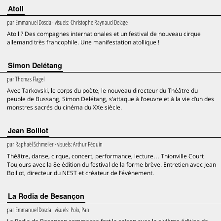
Atoll
par
Emmanuel Dosda
· visuels:
Christophe Raynaud Delage
Atoll ? Des compagnes internationales et un festival de nouveau cirque
allemand très francophile. Une manifestation atollique !
Simon Delétang
par
Thomas Flagel
Avec Tarkovski, le corps du poète, le nouveau directeur du Théâtre du
peuple de Bussang, Simon Delétang, s’attaque à l’oeuvre et à la vie d’un des
monstres sacrés du cinéma du XXe siècle.
Jean Boillot
par
Raphaël Schmeller
· visuels:
Arthur Péquin
Théâtre, danse, cirque, concert, performance, lecture… Thionville Court
Toujours avec la 8e édition du festival de la forme brève. Entretien avec Jean
Boillot, directeur du NEST et créateur de l’événement.
La Rodia de Besançon
par
Emmanuel Dosda
· visuels:
Polo, Pan