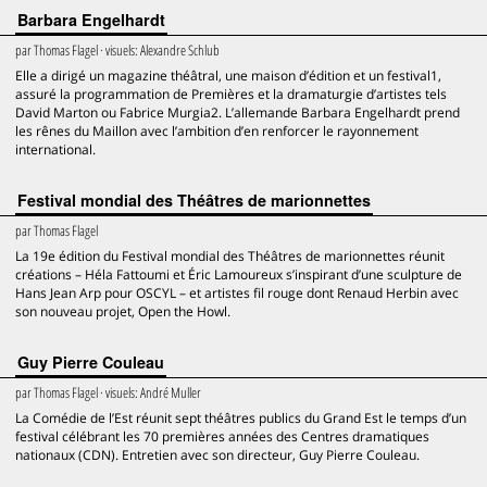
Barbara Engelhardt
par
Thomas Flagel
· visuels:
Alexandre Schlub
Elle a dirigé un magazine théâtral, une maison d’édition et un festival1,
assuré la programmation de Premières et la dramaturgie d’artistes tels
David Marton ou Fabrice Murgia2. L’allemande Barbara Engelhardt prend
les rênes du Maillon avec l’ambition d’en renforcer le rayonnement
international.
Festival mondial des Théâtres de marionnettes
par
Thomas Flagel
La 19e édition du Festival mondial des Théâtres de marionnettes réunit
créations – Héla Fattoumi et Éric Lamoureux s’inspirant d’une sculpture de
Hans Jean Arp pour OSCYL – et artistes fil rouge dont Renaud Herbin avec
son nouveau projet, Open the Howl.
Guy Pierre Couleau
par
Thomas Flagel
· visuels:
André Muller
La Comédie de l’Est réunit sept théâtres publics du Grand Est le temps d’un
festival célébrant les 70 premières années des Centres dramatiques
nationaux (CDN). Entretien avec son directeur, Guy Pierre Couleau.