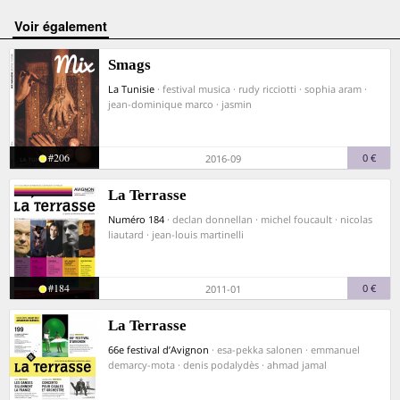
voir également
Smags
La Tunisie
· festival musica · rudy ricciotti · sophia aram ·
jean-dominique marco · jasmin
#206
0 €
2016-09
La Terrasse
Numéro 184
· declan donnellan · michel foucault · nicolas
liautard · jean-louis martinelli
#184
0 €
2011-01
La Terrasse
66e festival d’Avignon
· esa-pekka salonen · emmanuel
demarcy-mota · denis podalydès · ahmad jamal