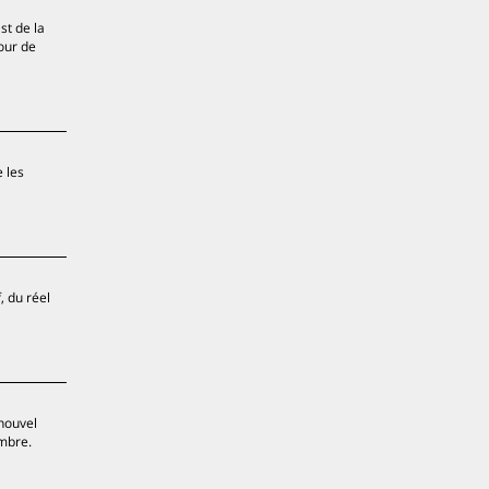
st de la
our de
 les
, du réel
 nouvel
ombre.