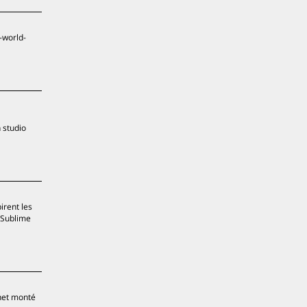
-world-
 studio
irent les
 Sublime
enet monté