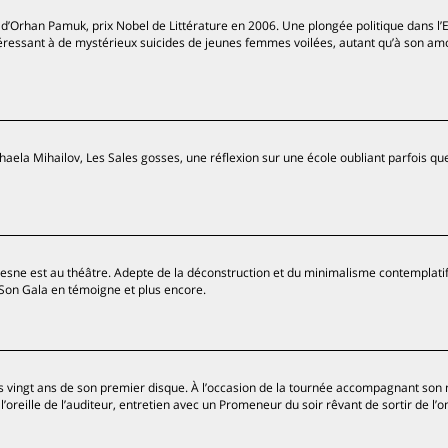
d’Orhan Pamuk, prix Nobel de Littérature en 2006. Une plongée politique dans l’E
intéressant à de mystérieux suicides de jeunes femmes voilées, autant qu’à son am
ela Mihailov, Les Sales gosses, une réflexion sur une école oubliant parfois que
esne est au théâtre. Adepte de la déconstruction et du minimalisme contemplatif
. Son Gala en témoigne et plus encore.
es vingt ans de son premier disque. À l’occasion de la tournée accompagnant son
reille de l’auditeur, entretien avec un Promeneur du soir rêvant de sortir de l’