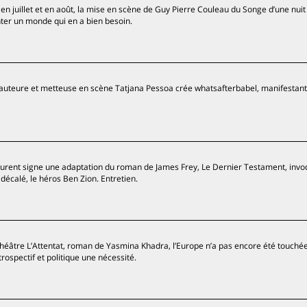
 juillet et en août, la mise en scène de Guy Pierre Couleau du Songe d’une nuit
ter un monde qui en a bien besoin.
, l’auteure et metteuse en scène Tatjana Pessoa crée whatsafterbabel, manifestan
urent signe une adaptation du roman de James Frey, Le Dernier Testament, invo
calé, le héros Ben Zion. Entretien.
héâtre L’Attentat, roman de Yasmina Khadra, l’Europe n’a pas encore été touchée
trospectif et politique une nécessité.