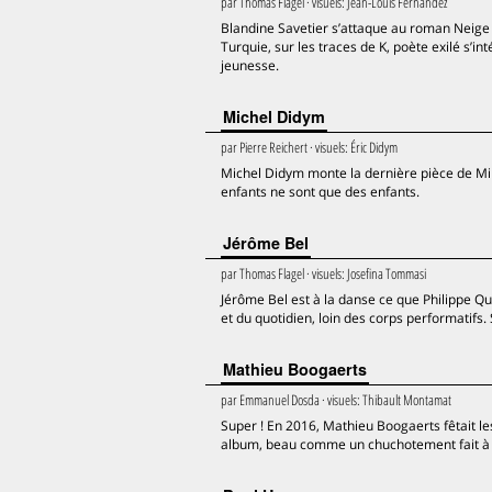
par
Thomas Flagel
· visuels:
Jean-Louis Fernandez
Blandine Savetier s’attaque au roman Neige 
Turquie, sur les traces de K, poète exilé s’
jeunesse.
Michel Didym
par
Pierre Reichert
· visuels:
Éric Didym
Michel Didym monte la dernière pièce de Miha
enfants ne sont que des enfants.
Jérôme Bel
par
Thomas Flagel
· visuels:
Josefina Tommasi
Jérôme Bel est à la danse ce que Philippe Qu
et du quotidien, loin des corps performatifs
Mathieu Boogaerts
par
Emmanuel Dosda
· visuels:
Thibault Montamat
Super ! En 2016, Mathieu Boogaerts fêtait l
album, beau comme un chuchotement fait à l’o