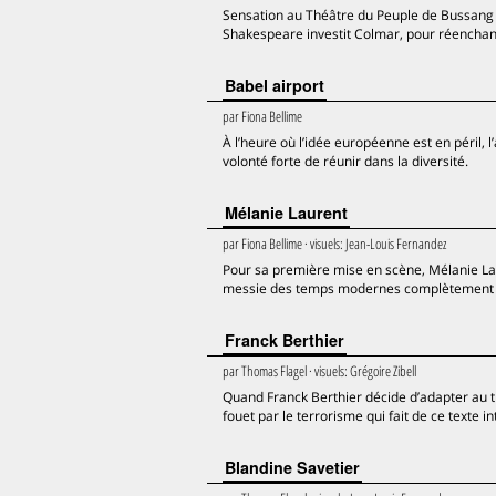
Sensation au Théâtre du Peuple de Bussang en
Shakespeare investit Colmar, pour réenchan
Babel airport
par
Fiona Bellime
À l’heure où l’idée européenne est en péril
volonté forte de réunir dans la diversité.
Mélanie Laurent
par
Fiona Bellime
· visuels:
Jean-Louis Fernandez
Pour sa première mise en scène, Mélanie La
messie des temps modernes complètement dé
Franck Berthier
par
Thomas Flagel
· visuels:
Grégoire Zibell
Quand Franck Berthier décide d’adapter au t
fouet par le terrorisme qui fait de ce texte in
Blandine Savetier