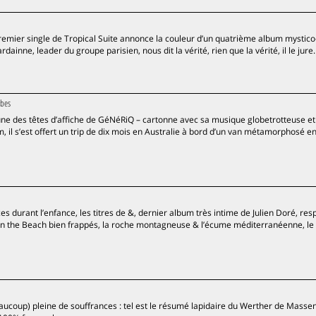
e premier single de Tropical Suite annonce la couleur d’un quatrième album mystico
inne, leader du groupe parisien, nous dit la vérité, rien que la vérité, il le jure.
mbes
, une des têtes d’affiche de GéNéRiQ – cartonne avec sa musique globetrotteuse et
il s’est offert un trip de dix mois en Australie à bord d’un van métamorphosé en
es durant l’enfance, les titres de &, dernier album très intime de Julien Doré, resp
 on the Beach bien frappés, la roche montagneuse & l’écume méditerranéenne, le
beaucoup) pleine de souffrances : tel est le résumé lapidaire du Werther de Mass