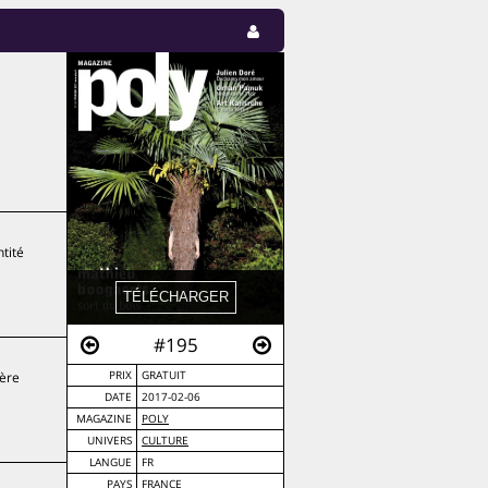
tité
#195
Mère
PRIX
GRATUIT
DATE
2017-02-06
MAGAZINE
POLY
UNIVERS
CULTURE
LANGUE
FR
PAYS
FRANCE