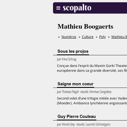
Mathieu Boogaerts
Numéros
Culture
Poly
Mathieu 
Sous les projos
par
Irina Schrag
Conçue dans l’esprit du Maxim Gorki Theater 
européenne dans sa grande diversité, ses fê
Saigne mon coeur
par
Thomas Flagel
· visuels:
Herman Sorgeloos
Second volet d’une trilogie initiée avec Vad
(Moeder). Ambiance lynchéenne angoissante
Guy Pierre Couleau
par
Hervé Lévy
· visuels:
Laurent Schneegans