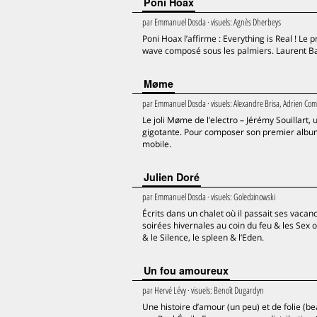
Poni Hoax
par
Emmanuel Dosda
· visuels:
Agnès Dherbeys
Poni Hoax l’affirme : Everything is Real ! L
wave composé sous les palmiers. Laurent Barda
Møme
par
Emmanuel Dosda
· visuels:
Alexandre Brisa, Adrien Co
Le joli Møme de l’electro – Jérémy Souillart
gigotante. Pour composer son premier album, 
mobile.
Julien Doré
par
Emmanuel Dosda
· visuels:
Goledzinowski
Écrits dans un chalet où il passait ses vacanc
soirées hivernales au coin du feu & les Sex
& le Silence, le spleen & l’Eden.
Un fou amoureux
par
Hervé Lévy
· visuels:
Benoît Dugardyn
Une histoire d’amour (un peu) et de folie (