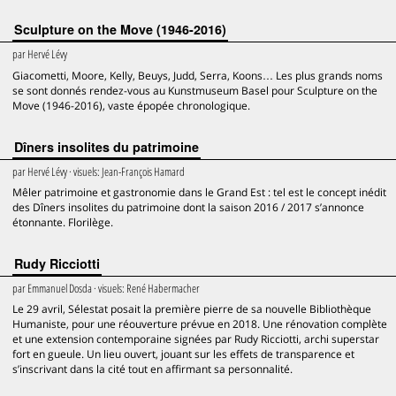
Sculpture on the Move (1946-2016)
par
Hervé Lévy
Giacometti, Moore, Kelly, Beuys, Judd, Serra, Koons… Les plus grands noms
se sont donnés rendez-vous au Kunstmuseum Basel pour Sculpture on the
Move (1946-2016), vaste épopée chronologique.
Dîners insolites du patrimoine
par
Hervé Lévy
· visuels:
Jean-François Hamard
Mêler patrimoine et gastronomie dans le Grand Est : tel est le concept inédit
des Dîners insolites du patrimoine dont la saison 2016 / 2017 s’annonce
étonnante. Florilège.
Rudy Ricciotti
par
Emmanuel Dosda
· visuels:
René Habermacher
Le 29 avril, Sélestat posait la première pierre de sa nouvelle Bibliothèque
Humaniste, pour une réouverture prévue en 2018. Une rénovation complète
et une extension contemporaine signées par Rudy Ricciotti, archi superstar
fort en gueule. Un lieu ouvert, jouant sur les effets de transparence et
s’inscrivant dans la cité tout en affirmant sa personnalité.