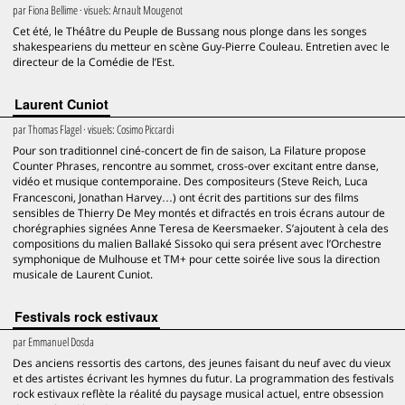
par
Fiona Bellime
· visuels:
Arnault Mougenot
Cet été, le Théâtre du Peuple de Bussang nous plonge dans les songes
shakespeariens du metteur en scène Guy-Pierre Couleau. Entretien avec le
directeur de la Comédie de l’Est.
Laurent Cuniot
par
Thomas Flagel
· visuels:
Cosimo Piccardi
Pour son traditionnel ciné-concert de fin de saison, La Filature propose
Counter Phrases, rencontre au sommet, cross-over excitant entre danse,
vidéo et musique contemporaine. Des compositeurs (Steve Reich, Luca
Francesconi, Jonathan Harvey…) ont écrit des partitions sur des films
sensibles de Thierry De Mey montés et difractés en trois écrans autour de
chorégraphies signées Anne Teresa de Keersmaeker. S’ajoutent à cela des
compositions du malien Ballaké Sissoko qui sera présent avec l’Orchestre
symphonique de Mulhouse et TM+ pour cette soirée live sous la direction
musicale de Laurent Cuniot.
Festivals rock estivaux
par
Emmanuel Dosda
Des anciens ressortis des cartons, des jeunes faisant du neuf avec du vieux
et des artistes écrivant les hymnes du futur. La programmation des festivals
rock estivaux reflète la réalité du paysage musical actuel, entre obsession