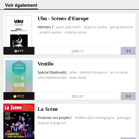
voir également
Ubu - Scènes d'Europe
Héritiers ?
· yann-joël collin · eugenio barba · georg büchner
· anselm weber · roberta carreri
#19
3 €
2000-11
Ventilo
Spécial (f)estival(s)
· arles · festival d’avignon · art-o-rama ·
villa méditerranée · aires libres
#322
0 €
2013-07
La Scène
Financez vos projets !
· théâtre dijon bourgogne · portugal ·
festival d’avignon