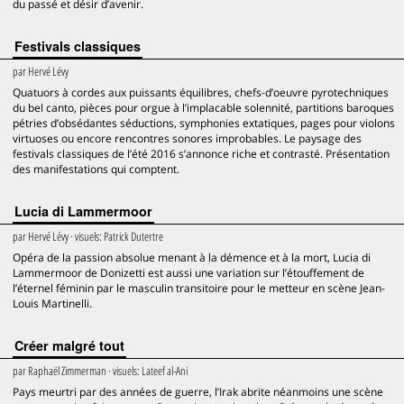
du passé et désir d’avenir.
Festivals classiques
par
Hervé Lévy
Quatuors à cordes aux puissants équilibres, chefs-d’oeuvre pyrotechniques
du bel canto, pièces pour orgue à l’implacable solennité, partitions baroques
pétries d’obsédantes séductions, symphonies extatiques, pages pour violons
virtuoses ou encore rencontres sonores improbables. Le paysage des
festivals classiques de l’été 2016 s’annonce riche et contrasté. Présentation
des manifestations qui comptent.
Lucia di Lammermoor
par
Hervé Lévy
· visuels:
Patrick Dutertre
Opéra de la passion absolue menant à la démence et à la mort, Lucia di
Lammermoor de Donizetti est aussi une variation sur l’étouffement de
l’éternel féminin par le masculin transitoire pour le metteur en scène Jean-
Louis Martinelli.
Créer malgré tout
par
Raphaël Zimmerman
· visuels:
Lateef al-Ani
Pays meurtri par des années de guerre, l’Irak abrite néanmoins une scène