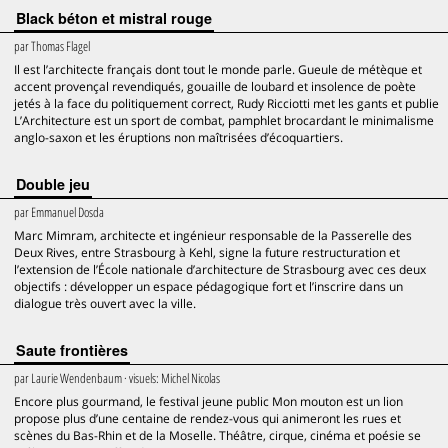
Black béton et mistral rouge
par
Thomas Flagel
Il est l’architecte français dont tout le monde parle. Gueule de métèque et
accent provençal revendiqués, gouaille de loubard et insolence de poète
jetés à la face du politiquement correct, Rudy Ricciotti met les gants et publie
L’Architecture est un sport de combat, pamphlet brocardant le minimalisme
anglo-saxon et les éruptions non maîtrisées d’écoquartiers.
Double jeu
par
Emmanuel Dosda
Marc Mimram, architecte et ingénieur responsable de la Passerelle des
Deux Rives, entre Strasbourg à Kehl, signe la future restructuration et
l’extension de l’École nationale d’architecture de Strasbourg avec ces deux
objectifs : développer un espace pédagogique fort et l’inscrire dans un
dialogue très ouvert avec la ville.
Saute frontières
par
Laurie Wendenbaum
· visuels:
Michel Nicolas
Encore plus gourmand, le festival jeune public Mon mouton est un lion
propose plus d’une centaine de rendez-vous qui animeront les rues et
scènes du Bas-Rhin et de la Moselle. Théâtre, cirque, cinéma et poésie se