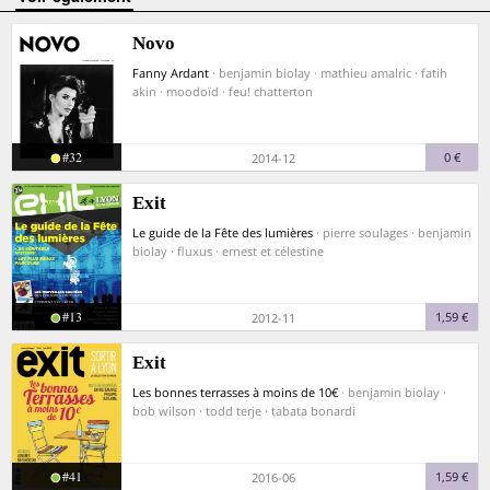
Novo
Fanny Ardant
· benjamin biolay · mathieu amalric · fatih
akin · moodoïd · feu! chatterton
#32
0 €
2014-12
Exit
Le guide de la Fête des lumières
· pierre soulages · benjamin
biolay · fluxus · ernest et célestine
#13
1,59 €
2012-11
Exit
Les bonnes terrasses à moins de 10€
· benjamin biolay ·
bob wilson · todd terje · tabata bonardi
#41
1,59 €
2016-06