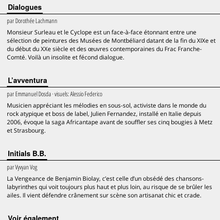
Dialogues
par
Dorothée Lachmann
Monsieur Surleau et le Cyclope est un face-à-face étonnant entre une
sélection de peintures des Musées de Montbéliard datant de la fin du XIXe et
du début du XXe siècle et des œuvres contemporaines du Frac Franche-
Comté. Voilà un insolite et fécond dialogue.
L’avventura
par
Emmanuel Dosda
· visuels:
Alessio Federico
Musicien appréciant les mélodies en sous-sol, activiste dans le monde du
rock atypique et boss de label, Julien Fernandez, installé en Italie depuis
2006, évoque la saga Africantape avant de souffler ses cinq bougies à Metz
et Strasbourg.
Initials B.B.
par
Vyvyan Vog
La Vengeance de Benjamin Biolay, c’est celle d’un obsédé des chansons-
labyrinthes qui voit toujours plus haut et plus loin, au risque de se brûler les
ailes. Il vient défendre crânement sur scène son artisanat chic et crade.
voir également