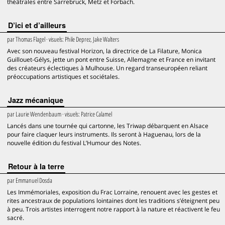
théâtrales entre Sarrebruck, Metz et Forbach.
D’ici et d’ailleurs
par
Thomas Flagel
· visuels:
Phile Deprez, Jake Walters
Avec son nouveau festival Horizon, la directrice de La Filature, Monica
Guillouet-Gélys, jette un pont entre Suisse, Allemagne et France en invitant
des créateurs éclectiques à Mulhouse. Un regard transeuropéen reliant
préoccupations artistiques et sociétales.
Jazz mécanique
par
Laurie Wendenbaum
· visuels:
Patrice Calamel
Lancés dans une tournée qui cartonne, les Triwap débarquent en Alsace
pour faire claquer leurs instruments. Ils seront à Haguenau, lors de la
nouvelle édition du festival L’Humour des Notes.
Retour à la terre
par
Emmanuel Dosda
Les Immémoriales, exposition du Frac Lorraine, renouent avec les gestes et
rites ancestraux de populations lointaines dont les traditions s’éteignent peu
à peu. Trois artistes interrogent notre rapport à la nature et réactivent le feu
sacré.