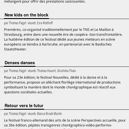
mélangent pour offrir des prestations saisissantes.
New kids on the block
par
Thomas Flagel
· visuels:
Esra Rotthoff
Premières, co-organisé traditionnellement par le TNS et Le Maillon à
Strasbourg, entre dans une nouvelle ère de coopéra- tion transfrontalière.
La huitième édition de ce festival dédié aux jeunes metteurs en scène
européens se tiendra à Karlsruhe, en partenariat avec le Badisches
Staatstheater.
Denses danses
par
Thomas Flagel
· visuels:
Thomas Hauert, Ibrahima Thian
Pour sa 23e édition, le festival Nouvelles, dédié à la danse et à la
performance, propose un alléchant florilège international de productions
symbolisant la manière dont le monde chorégraphique est réactif aux
questions sociétales actuelles.
Retour vers le futur
par
Thomas Flagel
· visuels:
Bianca Brook Martin
Le festival franco-allemand des arts de la scène Perspectives accueille, pour
sa 36e édition, pépites transgenres chorégraphico-vidéo-performo-