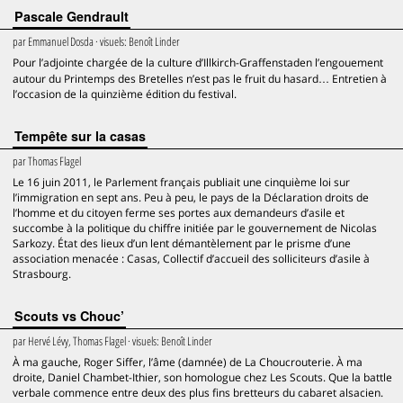
Pascale Gendrault
par
Emmanuel Dosda
· visuels:
Benoît Linder
Pour l’adjointe chargée de la culture d’Illkirch-Graffenstaden l’engouement
autour du Printemps des Bretelles n’est pas le fruit du hasard… Entretien à
l’occasion de la quinzième édition du festival.
Tempête sur la casas
par
Thomas Flagel
Le 16 juin 2011, le Parlement français publiait une cinquième loi sur
l’immigration en sept ans. Peu à peu, le pays de la Déclaration droits de
l’homme et du citoyen ferme ses portes aux demandeurs d’asile et
succombe à la politique du chiffre initiée par le gouvernement de Nicolas
Sarkozy. État des lieux d’un lent démantèlement par le prisme d’une
association menacée : Casas, Collectif d’accueil des solliciteurs d’asile à
Strasbourg.
Scouts vs Chouc’
par
Hervé Lévy, Thomas Flagel
· visuels:
Benoît Linder
À ma gauche, Roger Siffer, l’âme (damnée) de La Choucrouterie. À ma
droite, Daniel Chambet-Ithier, son homologue chez Les Scouts. Que la battle
verbale commence entre deux des plus fins bretteurs du cabaret alsacien.