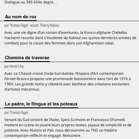
Dialogue au 345 654e degré…
Au nom de roz
par
Thomas Flagel
· visuels:
Thierry Rateau
Avec une vie digne d’un roman d’aventures, la franco-afghane Chékéba
Hachemi raconte dans L’Insolente de Kaboul ses quinze dernières années de
combats pour la cause des femmes dans son Afghanistan natal.
Chemins de traverse
par
Hervé Lévy
Avec ce Chassé-croisé Dada-Surréaliste, l’Espace d’Art contemporain
Fernet-Branca propose une promenade buissonnière dans l’art de 1916 à
1969. Les grands noms y côtoient avec bonheur des créations excitantes
d’artistes méconnus.
Le padre, le flingue et les poteaux
par
Thomas Flagel
Venant du Sud sinistré de l’Italie, Spiro Scimone et Francesco Sframelli
mettent en scène et jouent leurs propres textes, joyaux de simplicité et de
justesse. Avec Nunzio et Pali, nous découvrons au TNS un théâtre
contemporain réfléchi et engagé. Rencontre.