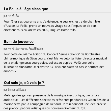
La Follia à l’âge classique
par
Hervé Lévy
Pour fêter ses quarante ans d’existence, le seul orchestre de chambre
d’Alsace, La Follia, prend un nouveau virage sous l’impulsion de son
directeur musical arrivé en 2009, Hugues Borsarello.
Bain de jouvence
par
Hervé Lévy
· visuels:
Pascal Bastien
Pour cette deuxième édition du Concert “jeunes talents” de l’Orchestre
philharmonique de Strasbourg, c’est Marko Letonja, futur directeur musical
de la phalange strasbourgeoise, qui est au pupitre. Voilà une belle
illustration d’un fameux proverbe : « La valeur n’attend pas le nombre des
années ».
Qui suis-je, où vais-je ?
par
Emmanuel Dosda
Mélange des genres, présence de la musique électronique, partis pris
audacieux…Les différents spectacles présentés pendant Les Giboulées de la
marionnette par la compagnie de Renaud Herbin donnent une idée précise
des préoccupations artistiques du nouveau directeur du TJP.