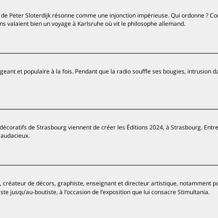
ivre de Peter Sloterdijk résonne comme une injonction impérieuse. Qui ordonne ? 
ions valaient bien un voyage à Karlsruhe où vit le philosophe allemand.
geant et populaire à la fois. Pendant que la radio souffle ses bougies, intrusion d
décoratifs de Strasbourg viennent de créer les Éditions 2024, à Strasbourg. Entr
s audacieux.
, créateur de décors, graphiste, enseignant et directeur artistique, notamment p
te jusqu’au-boutiste, à l’occasion de l’exposition que lui consacre Stimultania.