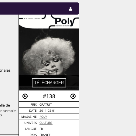
riales,
#138
elle de
PRIX
GRATUIT
fre semble
DATE
2011-02-01
 ?
MAGAZINE
POLY
UNIVERS
CULTURE
LANGUE
FR
PAYS
FRANCE