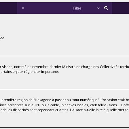
app
n Alsace, nommé en novembre dernier Ministre en charge des Collectivités territo
 certains enjeux régionaux importants.
t la première région de l’Hexagone à passer au “tout numérique”. L’occasion était b
aînes présentes sur la TNT ou le câble, initiatives locales, Web télévi- sions… L’of
de les disparités sont cependant criantes. L’Alsace a-t-elle la télé qu’elle mérite