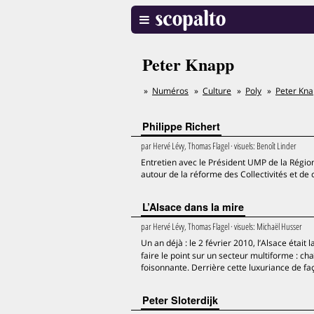
Peter Knapp
Numéros
Culture
Poly
Peter Kn
Philippe Richert
par
Hervé Lévy, Thomas Flagel
· visuels:
Benoît Linder
Entretien avec le Président UMP de la Régio
autour de la réforme des Collectivités et de
L’Alsace dans la mire
par
Hervé Lévy, Thomas Flagel
· visuels:
Michaël Husser
Un an déjà : le 2 février 2010, l’Alsace étai
faire le point sur un secteur multiforme : ch
foisonnante. Derrière cette luxuriance de faça
Peter Sloterdijk