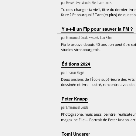
par
Hervé Lévy
· visuels:
Stéphane Louis
Tu dois changer ta vie1, titre du dernier l
faire ? Et pourquoi ? Tant (et plus) de quest
Y a-t-il un Fip pour sauver la FM ?
par
Emmanuel Dosda
· visuels:
Lou Rihn
Fip le prouve depuis 40 ans : on peut être exi
studios strasbourgeois.
Éditions 2024
par
Thomas Flagel
Deux anciens de l’École supérieure des Arts 
dessinée et livre illustré, rencontre avec de
Peter Knapp
par
Emmanuel Dosda
Photographe, mais aussi peintre, réalisateur
magazine Elle… Portrait de Peter Knapp, artis
Tomi Ungerer