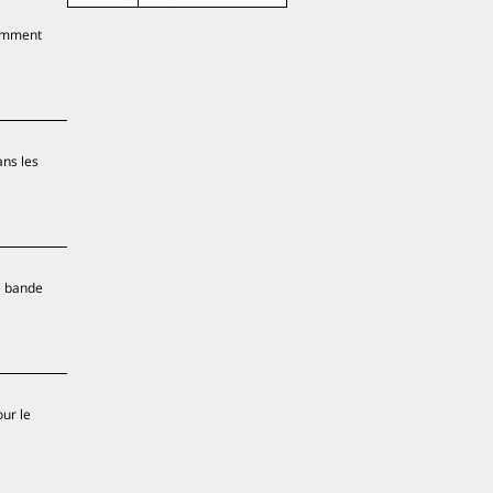
Comment
ans les
e bande
our le