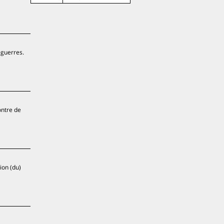
-guerres.
ontre de
ion (du)