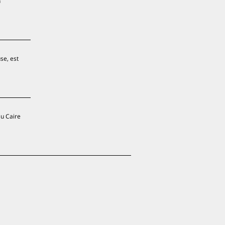
n
se, est
au Caire