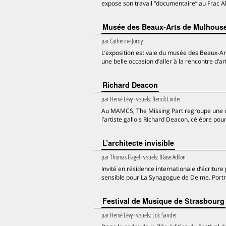
expose son travail “documentaire” au Frac Al
Musée des Beaux-Arts de Mulhous
par
Catherine Jordy
L’exposition estivale du musée des Beaux-Ar
une belle occasion d’aller à la rencontre d’a
Richard Deacon
par
Hervé Lévy
· visuels:
Benoît Linder
Au MAMCS, The Missing Part regroupe une q
l’artiste gallois Richard Deacon, célèbre pou
L’architecte invisible
par
Thomas Flagel
· visuels:
Blaise Adilon
Invité en résidence internationale d’écritur
sensible pour La Synagogue de Delme. Portrai
Festival de Musique de Strasbourg
par
Hervé Lévy
· visuels:
Loïc Sander