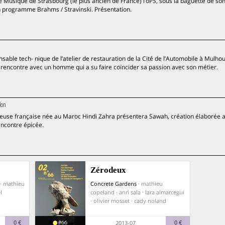
de Musique de Strasbourg (le plus ancien de France) l’oPS, sous la baguette de so
n programme Brahms / Stravinski. Présentation.
able tech- nique de l’atelier de restauration de la Cité de l’Automobile à Mulhou
. rencontre avec un homme qui a su faire coïncider sa passion avec son métier.
lon
nteuse française née au Maroc Hindi Zahra présentera Sawah, création élaborée 
encontre épicée.
Zérodeux
 · mathieu
Concrete Gardens
· mathieu
l
copeland · anri sala · lara almarcegui
· olivier mosset · cady noland
#66
0 €
0 €
2013-07