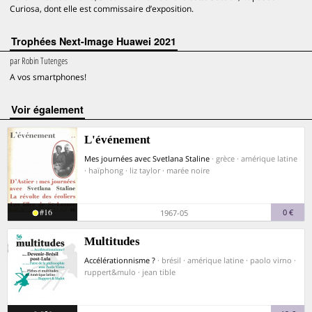
Curiosa, dont elle est commissaire d’exposition.
Trophées Next-Image Huawei 2021
par
Robin Tutenges
A vos smartphones!
voir également
L'événement
Mes journées avec Svetlana Staline
· grèce · amérique latine
· haïphong · liz taylor · marée noire
#16
0 €
1967-05
Multitudes
Accélérationnisme ?
· brésil · amérique latine · paolo virno ·
ruppert&mulo · jean tible