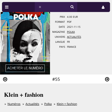
PRIX
4.00 EUR
FORMAT
PDF
DATE
2021-11-15
MAGAZINE
POLKA
UNIVERS
ACTUALITÉS
LANGUE
FR
PAYS
FRANCE
#55
Klein + fashion
Numéros
Actualités
Polka
Klein + fashion