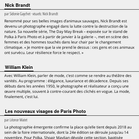
Nick Brandt
par
Sidonie Gaychet
· visuels:
Nick Brandt
Renommé pour ses belles images d’animaux sauvages, Nick Brandt est
devenu un photographe engagé dans la lutte contre la destruction de la
nature. Sa nouvelle série, The Day May Break – exposée sur le stand de
Polka à Paris Photo et à partir de janvier à la galerie –, met en scène des
femmes et des hommes touchés dans leur chair par le changement
climatique. « Je montre que la vie prend le dessus : ces gens et ces animaux
ont survécu. Leur résilience force le respect. »
William Klein
Avec William Klein, parler de mode, c’est comme se rendre au théâtre des
vanités. Au programme : élégance, luxuriance et décadence. Depuis ses
débuts dans les années 1950, le photographe et réalisateur a conçu une
œuvre multiple, souvent à contre-courant des clichés en vogue. La mode,
finalement, c’est lui.
Les nouveaux visages de Paris Photo
par
Léonor Matet
La photographie émergente confirme la place qu’elle tient depuis 2018 au
sein de la foire internationale, dont la 24e édition se déroule jusqu’au 14
novembre. Pour Polka, Shoair Mavlian dévoile cette section, baptisée