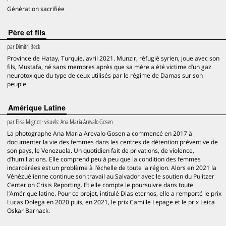
Génération sacrifiée
Père et fils
par
Dimitri Beck
Province de Hatay, Turquie, avril 2021. Munzir, réfugié syrien, joue avec son
fils, Mustafa, né sans membres après que sa mère a été victime d’un gaz
neurotoxique du type de ceux utilisés par le régime de Damas sur son
peuple.
Amérique Latine
par
Elisa Mignot
· visuels:
Ana Maria Arevalo Gosen
La photographe Ana Maria Arevalo Gosen a commencé en 2017 à
documenter la vie des femmes dans les centres de détention préventive de
son pays, le Venezuela. Un quotidien fait de privations, de violence,
d’humiliations. Elle comprend peu à peu que la condition des femmes
incarcérées est un problème à l’échelle de toute la région. Alors en 2021 la
Vénézuélienne continue son travail au Salvador avec le soutien du Pulitzer
Center on Crisis Reporting. Et elle compte le poursuivre dans toute
l’Amérique latine. Pour ce projet, intitulé Dias eternos, elle a remporté le prix
Lucas Dolega en 2020 puis, en 2021, le prix Camille Lepage et le prix Leica
Oskar Barnack.