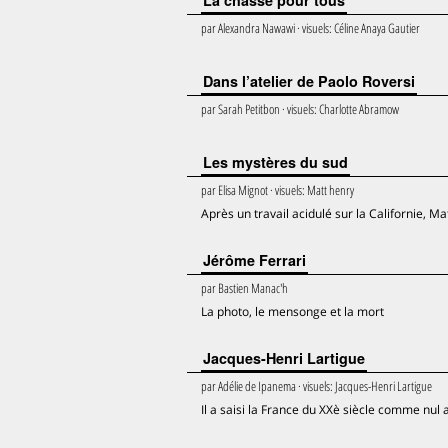
La chasse pour tous
par
Alexandra Nawawi
· visuels:
Céline Anaya Gautier
Dans l’atelier de Paolo Roversi
par
Sarah Petitbon
· visuels:
Charlotte Abramow
Les mystères du sud
par
Elisa Mignot
· visuels:
Matt henry
Après un travail acidulé sur la Californie, 
Jérôme Ferrari
par
Bastien Manac'h
La photo, le mensonge et la mort
Jacques-Henri Lartigue
par
Adélie de Ipanema
· visuels:
Jacques-Henri Lartigue
Il a saisi la France du XXè siècle comme nul 