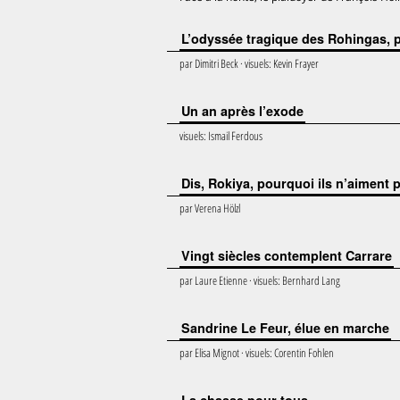
L’odyssée tragique des Rohingas, p
par
Dimitri Beck
· visuels:
Kevin Frayer
Un an après l’exode
visuels:
Ismail Ferdous
Dis, Rokiya, pourquoi ils n’aiment
par
Verena Hölzl
Vingt siècles contemplent Carrare
par
Laure Etienne
· visuels:
Bernhard Lang
Sandrine Le Feur, élue en marche
par
Elisa Mignot
· visuels:
Corentin Fohlen