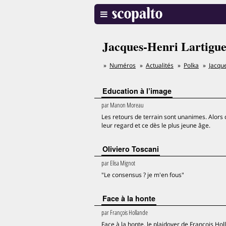
Jacques-Henri Lartigu
Numéros
Actualités
Polka
Jacqu
Education à l’image
par
Manon Moreau
Les retours de terrain sont unanimes. Alors 
leur regard et ce dès le plus jeune âge.
Oliviero Toscani
par
Elisa Mignot
"Le consensus ? je m'en fous"
Face à la honte
par
François Hollande
Face à la honte, le plaidoyer de François Hol