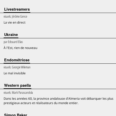
Livestreamers
visuels:
Jérôme Gence
La vie en direct
Ukraine
par
Edouard Elias
À l'Est, rien de nouveau
Endométriose
visuels:
Georgie Wileman
Le mal invisible
Western paella
visuels:
Mark Parascandola
Dans les années 60, la province andalouse d'Almeria voit débarquer les plus
prestigieux acteurs et réalisateurs du monde entier.
Simon Baker