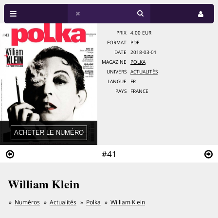
PRIX
4.00 EUR
FORMAT
PDF
DATE
2018-03-01
MAGAZINE
POLKA
UNIVERS
ACTUALITÉS
LANGUE
FR
PAYS
FRANCE
#41
William Klein
Numéros
Actualités
Polka
William Klein