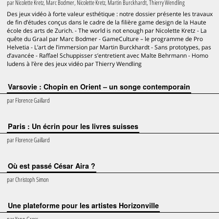
par
Nicolette Kretz, Marc Bodmer, Nicolette Kretz, Martin Burckhardt, Thierry Wendling
Des jeux vidéo à forte valeur esthétique : notre dossier présente les travaux
de fin d’études conçus dans le cadre de la filière game design de la Haute
école des arts de Zurich. - The world is not enough par Nicolette Kretz - La
quête du Graal par Marc Bodmer - GameCulture – le programme de Pro
Helvetia - L’art de l’immersion par Martin Burckhardt - Sans prototypes, pas
d’avancée - Raffael Schuppisser s’entretient avec Malte Behrmann - Homo
ludens à l’ère des jeux vidéo par Thierry Wendling
Varsovie : Chopin en Orient – un songe contemporain
par
Florence Gaillard
Paris : Un écrin pour les livres suisses
par
Florence Gaillard
Où est passé César Aira ?
par
Christoph Simon
Une plateforme pour les artistes Horizonville