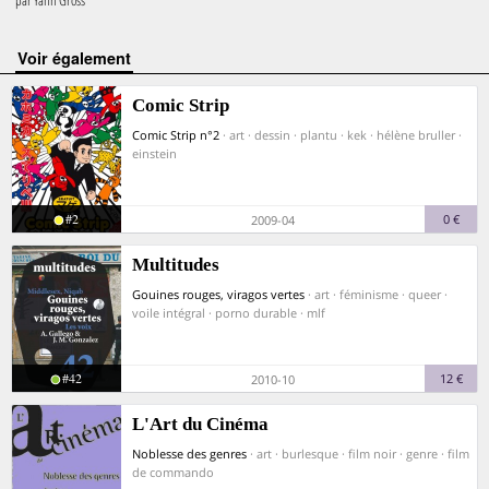
par
Yann Gross
voir également
Comic Strip
Comic Strip n°2
· art · dessin · plantu · kek · hélène bruller ·
einstein
#2
0 €
2009-04
Multitudes
Gouines rouges, viragos vertes
· art · féminisme · queer ·
voile intégral · porno durable · mlf
#42
12 €
2010-10
L'Art du Cinéma
Noblesse des genres
· art · burlesque · film noir · genre · film
de commando