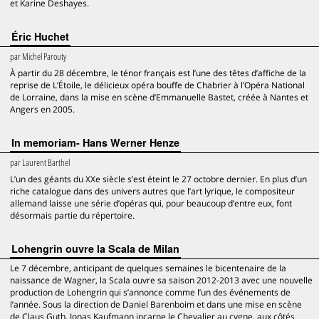
et Karine Deshayes.
Éric Huchet
par
Michel Parouty
À partir du 28 décembre, le ténor français est l’une des têtes d’affiche de la
reprise de L’Étoile, le délicieux opéra bouffe de Chabrier à l’Opéra National
de Lorraine, dans la mise en scène d’Emmanuelle Bastet, créée à Nantes et
Angers en 2005.
In memoriam- Hans Werner Henze
par
Laurent Barthel
L’un des géants du XXe siècle s’est éteint le 27 octobre dernier. En plus d’un
riche catalogue dans des univers autres que l’art lyrique, le compositeur
allemand laisse une série d’opéras qui, pour beaucoup d’entre eux, font
désormais partie du répertoire.
Lohengrin ouvre la Scala de Milan
Le 7 décembre, anticipant de quelques semaines le bicentenaire de la
naissance de Wagner, la Scala ouvre sa saison 2012-2013 avec une nouvelle
production de Lohengrin qui s’annonce comme l’un des événements de
l’année. Sous la direction de Daniel Barenboim et dans une mise en scène
de Claus Guth, Jonas Kaufmann incarne le Chevalier au cygne, aux côtés