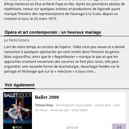
d’Anja Harteros en Elsa et René Pape en Roi. Après les premières photos de
répétitions, retour sur quelques artistes et productions de légende ayant
marqué l’histoire des représentations de l’ouvrage à la Scala, depuis sa
création in loco, le 20 mars 1873.
Opéra et art contemporain : un heureux mariage
par
Patrick Scemama
L’art de notre temps au service de l’opéra : l’idée n’est pas neuve et a donné
naissance à quelques spectacles qui sont restés dans l’histoire du genre.
Mais aujourd’hui, alors que le « Regietheater » marque le pas et que les
approches vraiment novatrices des oeuvres se font plus rares, elle peut
engendrer une nouvelle forme de dramaturgie, davantage fondée sur le
partage et l’échange que sur la « relecture » à tous crins...
voir également
Ballet 2000
Tamara Rojo
· birmingham royal ballet · crystal pite · scala
de milan · emanuel gat · tulsa ballet
#261
3 €
2016-09