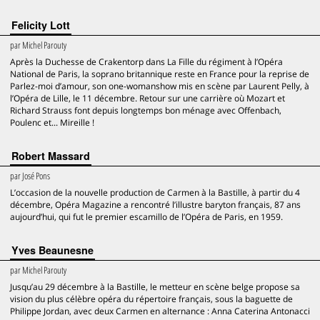
Felicity Lott
par
Michel Parouty
Après la Duchesse de Crakentorp dans La Fille du régiment à l’Opéra
National de Paris, la soprano britannique reste en France pour la reprise de
Parlez-moi d’amour, son one-womanshow mis en scène par Laurent Pelly, à
l’Opéra de Lille, le 11 décembre. Retour sur une carrière où Mozart et
Richard Strauss font depuis longtemps bon ménage avec Offenbach,
Poulenc et... Mireille !
Robert Massard
par
José Pons
L’occasion de la nouvelle production de Carmen à la Bastille, à partir du 4
décembre, Opéra Magazine a rencontré l’illustre baryton français, 87 ans
aujourd’hui, qui fut le premier escamillo de l’Opéra de Paris, en 1959.
Yves Beaunesne
par
Michel Parouty
Jusqu’au 29 décembre à la Bastille, le metteur en scène belge propose sa
vision du plus célèbre opéra du répertoire français, sous la baguette de
Philippe Jordan, avec deux Carmen en alternance : Anna Caterina Antonacci