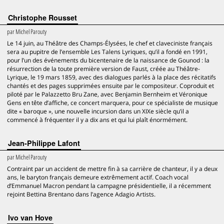
Christophe Rousset
par
Michel Parouty
Le 14 juin, au Théâtre des Champs-Élysées, le chef et claveciniste français
sera au pupitre de l’ensemble Les Talens Lyriques, qu’il a fondé en 1991,
pour l’un des événements du bicentenaire de la naissance de Gounod : la
résurrection de la toute première version de Faust, créée au Théâtre-
Lyrique, le 19 mars 1859, avec des dialogues parlés à la place des récitatifs
chantés et des pages supprimées ensuite par le compositeur. Coproduit et
piloté par le Palazzetto Bru Zane, avec Benjamin Bernheim et Véronique
Gens en tête d’affiche, ce concert marquera, pour ce spécialiste de musique
dite « baroque », une nouvelle incursion dans un XIXe siècle qu’il a
commencé à fréquenter il y a dix ans et qui lui plaît énormément.
Jean-Philippe Lafont
par
Michel Parouty
Contraint par un accident de mettre fin à sa carrière de chanteur, il y a deux
ans, le baryton français demeure extrêmement actif. Coach vocal
d’Emmanuel Macron pendant la campagne présidentielle, il a récemment
rejoint Bettina Brentano dans l’agence Adagio Artists.
Ivo van Hove