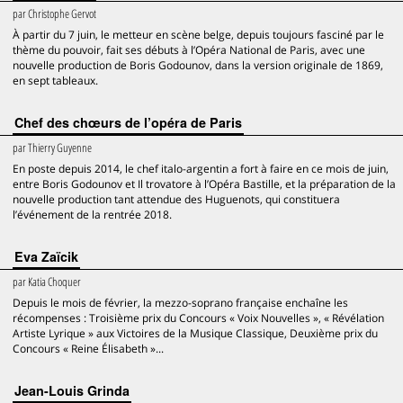
par
Christophe Gervot
À partir du 7 juin, le metteur en scène belge, depuis toujours fasciné par le
thème du pouvoir, fait ses débuts à l’Opéra National de Paris, avec une
nouvelle production de Boris Godounov, dans la version originale de 1869,
en sept tableaux.
Chef des chœurs de l’opéra de Paris
par
Thierry Guyenne
En poste depuis 2014, le chef italo-argentin a fort à faire en ce mois de juin,
entre Boris Godounov et Il trovatore à l’Opéra Bastille, et la préparation de la
nouvelle production tant attendue des Huguenots, qui constituera
l’événement de la rentrée 2018.
Eva Zaïcik
par
Katia Choquer
Depuis le mois de février, la mezzo-soprano française enchaîne les
récompenses : Troisième prix du Concours « Voix Nouvelles », « Révélation
Artiste Lyrique » aux Victoires de la Musique Classique, Deuxième prix du
Concours « Reine Élisabeth »...
Jean-Louis Grinda