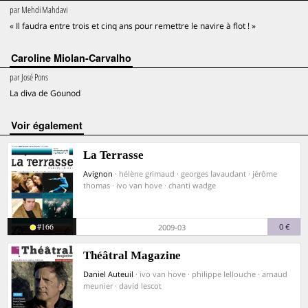
par
Mehdi Mahdavi
« Il faudra entre trois et cinq ans pour remettre le navire à flot ! »
Caroline Miolan-Carvalho
par
José Pons
La diva de Gounod
voir également
La Terrasse
Avignon
· hélène grimaud · georges lavaudant · jérôme
thomas · ivo van hove · chanti wadge
#166
0 €
2009-03
Théâtral Magazine
Daniel Auteuil
· ivo van hove · philippe lellouche · arnaud
meunier · david lescot