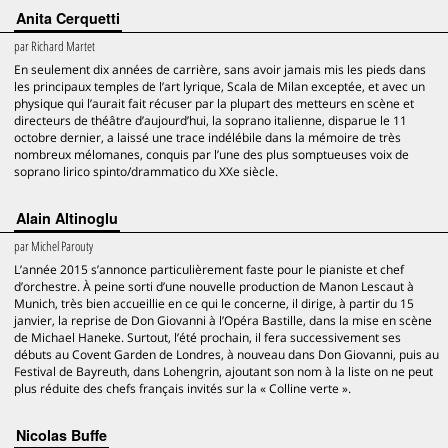
Anita Cerquetti
par
Richard Martet
En seulement dix années de carrière, sans avoir jamais mis les pieds dans
les principaux temples de l’art lyrique, Scala de Milan exceptée, et avec un
physique qui l’aurait fait récuser par la plupart des metteurs en scène et
directeurs de théâtre d’aujourd’hui, la soprano italienne, disparue le 11
octobre dernier, a laissé une trace indélébile dans la mémoire de très
nombreux mélomanes, conquis par l’une des plus somptueuses voix de
soprano lirico spinto/drammatico du XXe siècle.
Alain Altinoglu
par
Michel Parouty
L’année 2015 s’annonce particulièrement faste pour le pianiste et chef
d’orchestre. À peine sorti d’une nouvelle production de Manon Lescaut à
Munich, très bien accueillie en ce qui le concerne, il dirige, à partir du 15
janvier, la reprise de Don Giovanni à l’Opéra Bastille, dans la mise en scène
de Michael Haneke. Surtout, l’été prochain, il fera successivement ses
débuts au Covent Garden de Londres, à nouveau dans Don Giovanni, puis au
Festival de Bayreuth, dans Lohengrin, ajoutant son nom à la liste on ne peut
plus réduite des chefs français invités sur la « Colline verte ».
Nicolas Buffe