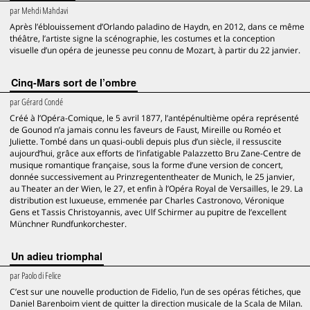
par
Mehdi Mahdavi
Après l’éblouissement d’Orlando paladino de Haydn, en 2012, dans ce même
théâtre, l’artiste signe la scénographie, les costumes et la conception
visuelle d’un opéra de jeunesse peu connu de Mozart, à partir du 22 janvier.
Cinq-Mars sort de l’ombre
par
Gérard Condé
Créé à l’Opéra-Comique, le 5 avril 1877, l’antépénultième opéra représenté
de Gounod n’a jamais connu les faveurs de Faust, Mireille ou Roméo et
Juliette. Tombé dans un quasi-oubli depuis plus d’un siècle, il ressuscite
aujourd’hui, grâce aux efforts de l’infatigable Palazzetto Bru Zane-Centre de
musique romantique française, sous la forme d’une version de concert,
donnée successivement au Prinzregententheater de Munich, le 25 janvier,
au Theater an der Wien, le 27, et enfin à l’Opéra Royal de Versailles, le 29. La
distribution est luxueuse, emmenée par Charles Castronovo, Véronique
Gens et Tassis Christoyannis, avec Ulf Schirmer au pupitre de l’excellent
Münchner Rundfunkorchester.
Un adieu triomphal
par
Paolo di Felice
C’est sur une nouvelle production de Fidelio, l’un de ses opéras fétiches, que
Daniel Barenboim vient de quitter la direction musicale de la Scala de Milan.