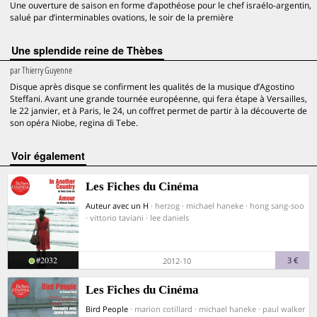
Une ouverture de saison en forme d’apothéose pour le chef israélo-argentin,
salué par d’interminables ovations, le soir de la première
Une splendide reine de Thèbes
par
Thierry Guyenne
Disque après disque se confirment les qualités de la musique d’Agostino
Steffani. Avant une grande tournée européenne, qui fera étape à Versailles,
le 22 janvier, et à Paris, le 24, un coffret permet de partir à la découverte de
son opéra Niobe, regina di Tebe.
voir également
Les Fiches du Cinéma
Auteur avec un H
· herzog · michael haneke · hong sang-soo
· vittorio taviani · lee daniels
#2032
3 €
2012-10
Les Fiches du Cinéma
Bird People
· marion cotillard · michael haneke · paul walker