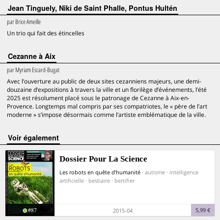
Jean Tinguely, Niki de Saint Phalle, Pontus Hultén
par
Brice Ameille
Un trio qui fait des étincelles
Cezanne à Aix
par
Myriam Escard-Bugat
Avec l’ouverture au public de deux sites cezanniens majeurs, une demi-
douzaine d’expositions à travers la ville et un florilège d’événements, l’été
2025 est résolument placé sous le patronage de Cezanne à Aix-en-
Provence. Longtemps mal compris par ses compatriotes, le « père de l’art
moderne » s’impose désormais comme l’artiste emblématique de la ville.
voir également
Dossier Pour La Science
Les robots en quête d’humanité
· autisme · intelligence
artificielle · bestiaire · bertifier
#87
5,99 €
2015-04