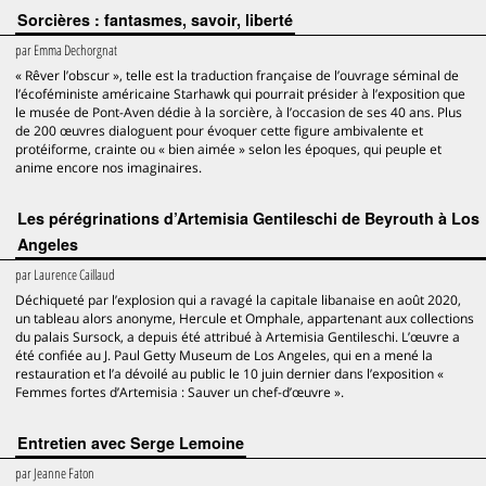
Sorcières : fantasmes, savoir, liberté
par
Emma Dechorgnat
« Rêver l’obscur », telle est la traduction française de l’ouvrage séminal de
l’écoféministe américaine Starhawk qui pourrait présider à l’exposition que
le musée de Pont-Aven dédie à la sorcière, à l’occasion de ses 40 ans. Plus
de 200 œuvres dialoguent pour évoquer cette figure ambivalente et
protéiforme, crainte ou « bien aimée » selon les époques, qui peuple et
anime encore nos imaginaires.
Les pérégrinations d’Artemisia Gentileschi de Beyrouth à Los
Angeles
par
Laurence Caillaud
Déchiqueté par l’explosion qui a ravagé la capitale libanaise en août 2020,
un tableau alors anonyme, Hercule et Omphale, appartenant aux collections
du palais Sursock, a depuis été attribué à Artemisia Gentileschi. L’œuvre a
été confiée au J. Paul Getty Museum de Los Angeles, qui en a mené la
restauration et l’a dévoilé au public le 10 juin dernier dans l’exposition «
Femmes fortes d’Artemisia : Sauver un chef-d’œuvre ».
Entretien avec Serge Lemoine
par
Jeanne Faton