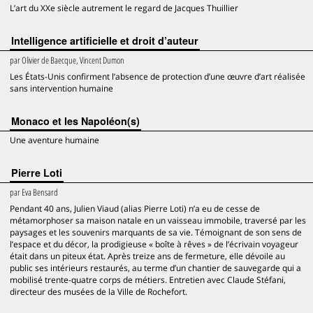
L’art du XXe siècle autrement le regard de Jacques Thuillier
Intelligence artificielle et droit d’auteur
par
Olivier de Baecque, Vincent Dumon
Les États-Unis confirment l’absence de protection d’une œuvre d’art réalisée
sans intervention humaine
Monaco et les Napoléon(s)
Une aventure humaine
Pierre Loti
par
Eva Bensard
Pendant 40 ans, Julien Viaud (alias Pierre Loti) n’a eu de cesse de
métamorphoser sa maison natale en un vaisseau immobile, traversé par les
paysages et les souvenirs marquants de sa vie. Témoignant de son sens de
l’espace et du décor, la prodigieuse « boîte à rêves » de l’écrivain voyageur
était dans un piteux état. Après treize ans de fermeture, elle dévoile au
public ses intérieurs restaurés, au terme d’un chantier de sauvegarde qui a
mobilisé trente-quatre corps de métiers. Entretien avec Claude Stéfani,
directeur des musées de la Ville de Rochefort.